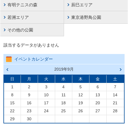
有明テニスの森
辰巳エリア
若洲エリア
東京港野鳥公園
その他の公園
該当するデータがありません
イベントカレンダー
前の
2019年9月
次の
月へ
月へ
戻る
進む
日
月
火
水
木
金
土
1
2
3
4
5
6
7
8
9
10
11
12
13
14
15
16
17
18
19
20
21
22
23
24
25
26
27
28
29
30