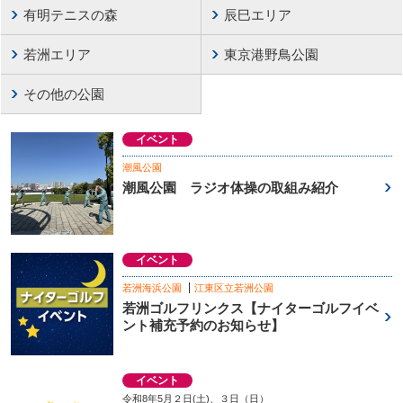
有明テニスの森
辰巳エリア
若洲エリア
東京港野鳥公園
その他の公園
イベント
潮風公園
潮風公園 ラジオ体操の取組み紹介
イベント
若洲海浜公園
江東区立若洲公園
若洲ゴルフリンクス【ナイターゴルフイベ
ント補充予約のお知らせ】
イベント
令和8年5月２日(土)、３日（日）