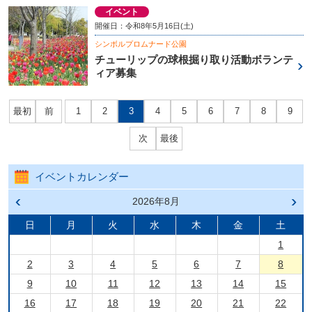
イベント
開催日：令和8年5月16日(土)
シンボルプロムナード公園
チューリップの球根掘り取り活動ボランテ
ィア募集
最初
前
1
2
3
4
5
6
7
8
9
次
最後
イベントカレンダー
前の
2026年8月
次の
月へ
月へ
戻る
進む
日
月
火
水
木
金
土
1
2
3
4
5
6
7
8
9
10
11
12
13
14
15
16
17
18
19
20
21
22