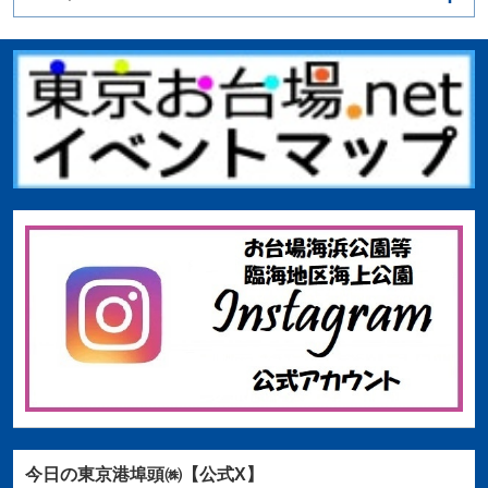
今日の東京港埠頭㈱【公式X】