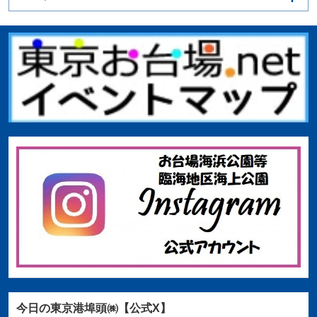
今日の東京港埠頭㈱【公式X】