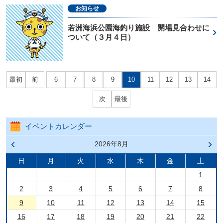
お知らせ
若洲海浜公園海釣り施設 開場見合わせに
ついて（３月４日）
最初
前
6
7
8
9
10
11
12
13
14
次
最後
イベントカレンダー
前の
2026年8月
次の
月へ
月へ
戻る
進む
日
月
火
水
木
金
土
1
2
3
4
5
6
7
8
9
10
11
12
13
14
15
16
17
18
19
20
21
22