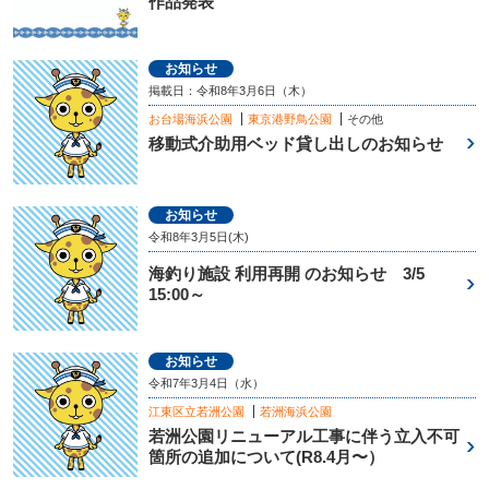
作品発表
お知らせ
掲載日：令和8年3月6日（木）
お台場海浜公園
東京港野鳥公園
その他
移動式介助用ベッド貸し出しのお知らせ
お知らせ
令和8年3月5日(木)
海釣り施設 利用再開 のお知らせ 3/5
15:00～
お知らせ
令和7年3月4日（水）
江東区立若洲公園
若洲海浜公園
若洲公園リニューアル工事に伴う立入不可
箇所の追加について(R8.4月〜）