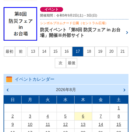
イベント
開催期間：令和5年9月2日(土)－3日(日)
シンボルプロムナード公園（セントラル広場）
防災イベント「第8回 防災フェア in お台
場」開催※外部サイト
最初
前
13
14
15
16
17
18
19
20
21
次
最後
イベントカレンダー
前の
2026年8月
次の
月へ
月へ
戻る
進む
日
月
火
水
木
金
土
1
2
3
4
5
6
7
8
9
10
11
12
13
14
15