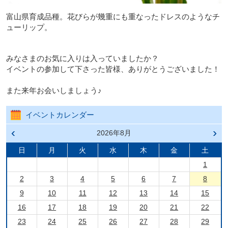
富山県育成品種。花びらが幾重にも重なったドレスのようなチ
ューリップ。
みなさまのお気に入りは入っていましたか？
イベントの参加して下さった皆様、ありがとうございました！
また来年お会いしましょう♪
イベントカレンダー
前の
2026年8月
次の
月へ
月へ
戻る
進む
日
月
火
水
木
金
土
1
2
3
4
5
6
7
8
9
10
11
12
13
14
15
16
17
18
19
20
21
22
23
24
25
26
27
28
29