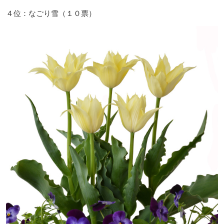
４位：なごり雪（１０票）