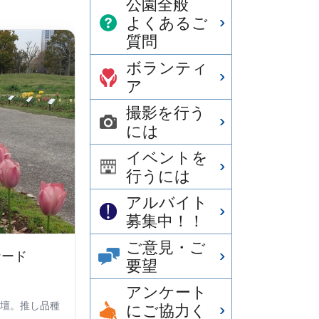
公園全般
よくあるご
質問
ボランティ
ア
撮影を行う
には
イベントを
行うには
アルバイト
募集中！！
ご意見・ご
ナード
要望
アンケート
壇。推し品種
にご協力く