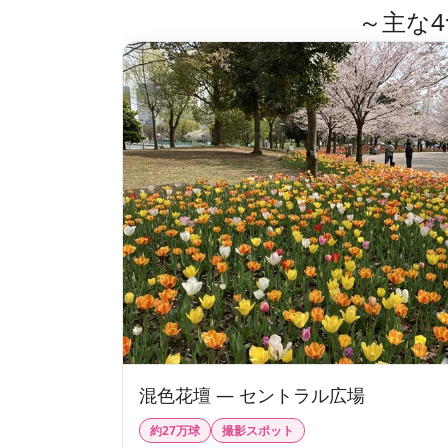
～主な
混色花壇 — セントラル広場
約27万球
撮影スポット