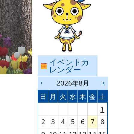
イベントカ
レンダー
前
2026年8月
次
の
の
日
月
火
水
木
金
土
月
月
へ
へ
1
戻
進
る
む
2
3
4
5
6
7
8