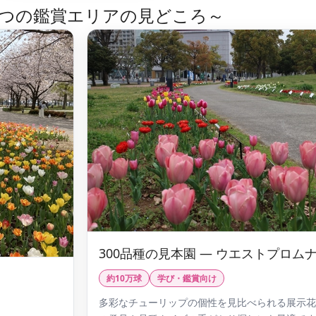
4つの鑑賞エリアの見どころ～
300品種の見本園 — ウエストプロム
約10万球
学び・鑑賞向け
多彩なチューリップの個性を見比べられる展示花