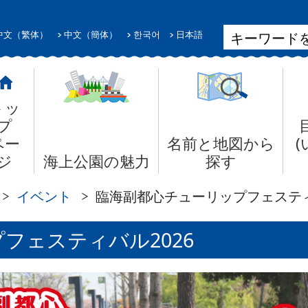
中文（繁体）
中文（簡体）
한국어
日本語
トッ
プ
ペー
名前と地図から
ジ
海上公園の魅力
探す
イベント
臨海副都心チューリップフェスティ
フェスティバル2026