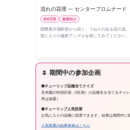
流れの花壇 — センタープロムナード
約9万球
散策向け
国際展示場駅前から続く、うねりのある花の道。
気に入りの撮影アングルを探してみてください。
🌷 期間中の参加企画
■チューリップ品種当てクイズ
見本園の特別区画（5区画）の品種名を当てるチャ
率は抽選）
■チューリップ人気投票
お気に入りの品種に投票できます。結果は期間中に
人気投票の結果発表はこちら