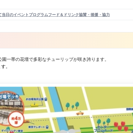
て
当日のイベントプログラム
フード＆ドリンク
協賛・後援・協力
公園一帯の花壇で多彩なチューリップが咲き誇ります。
ます。