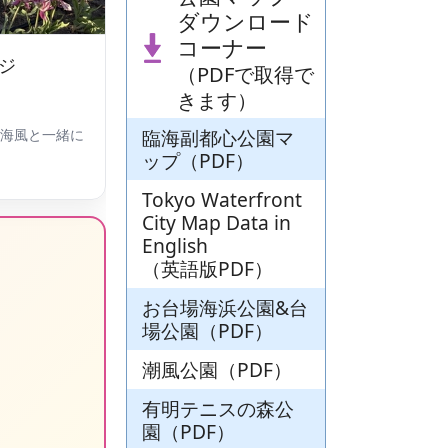
ダウンロード
コーナー
ジ
（PDFで取得で
きます）
臨海副都心公園マ
海風と一緒に
ップ（PDF）
Tokyo Waterfront
City Map Data in
English
（英語版PDF）
お台場海浜公園&台
場公園（PDF）
潮風公園（PDF）
有明テニスの森公
園（PDF）