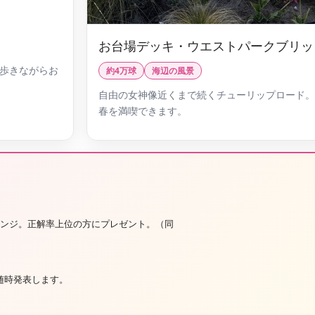
お台場デッキ・ウエストパークブリッ
歩きながらお
約4万球
海辺の風景
自由の女神像近くまで続くチューリップロード。
春を満喫できます。
レンジ。正解率上位の方にプレゼント。（同
随時発表します。