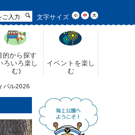
サ
小
中
大
文字サイズ
イ
ト
検
目的から探す
索
(いろいろ楽し
イベントを楽し
む)
む
バル2026