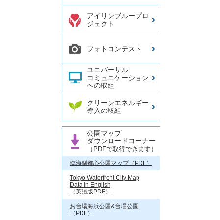
アイリンブループロ
ジェクト
フォトコンテスト
ユニバーサル
コミュニケーション
への取組
クリーンエネルギー
導入の取組
公園マップ
ダウンロードコーナー
（PDFで取得できます）
臨海副都心公園マップ（PDF）
Tokyo Waterfront City Map
Data in English
（英語版PDF）
お台場海浜公園&台場公園
（PDF）