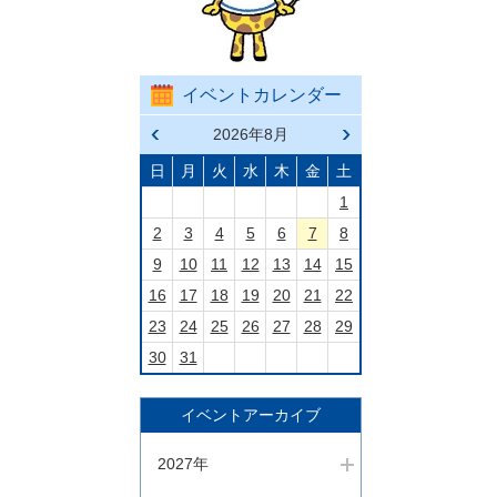
イベントカレンダー
前の
2026年8月
次の
月へ
月へ
戻る
進む
日
月
火
水
木
金
土
1
2
3
4
5
6
7
8
9
10
11
12
13
14
15
16
17
18
19
20
21
22
23
24
25
26
27
28
29
30
31
イベントアーカイブ
2027年