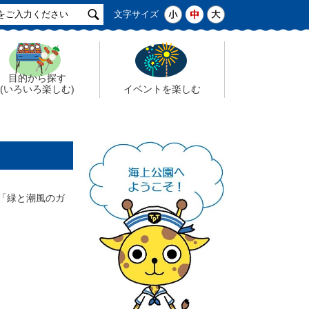
サ
小
中
大
文字サイズ
イ
ト
検
索
目的から探す
(いろいろ楽しむ)
イベントを楽しむ
「緑と潮風のガ