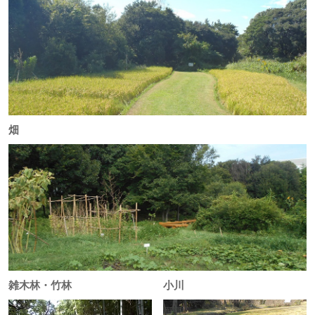
畑
雑木林・竹林
小川