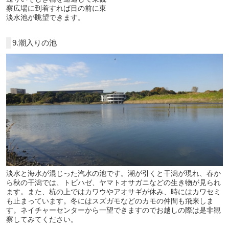
察広場に到着すれば目の前に東
淡水池が眺望できます。
9.潮入りの池
淡水と海水が混じった汽水の池です。潮が引くと干潟が現れ、春か
ら秋の干潟では、トビハゼ、ヤマトオサガニなどの生き物が見られ
ます。また、杭の上ではカワウやアオサギが休み、時にはカワセミ
も止まっています。冬にはスズガモなどのカモの仲間も飛来しま
す。ネイチャーセンターから一望できますのでお越しの際は是非観
察してみてください。