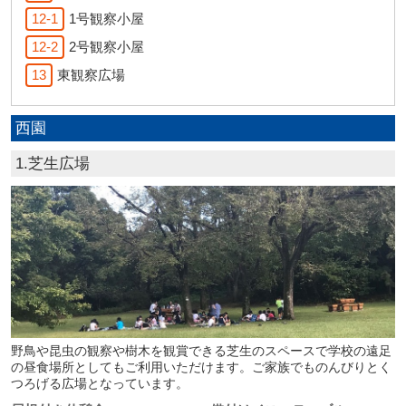
12-1
1号観察小屋
12-2
2号観察小屋
13
東観察広場
西園
1.芝生広場
野鳥や昆虫の観察や樹木を観賞できる芝生のスペースで学校の遠足
の昼食場所としてもご利用いただけます。ご家族でものんびりとく
つろげる広場となっています。