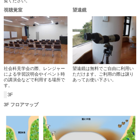
覧ください。
視聴覚室
望遠鏡
社会科見学会の際、レンジャー
望遠鏡は無料でご自由に利用い
による学習説明会やイベント時
ただけます。ご利用の際は譲り
の講演会などで利用する場所で
あってお使い下さい。
す。
3F
3F フロアマップ