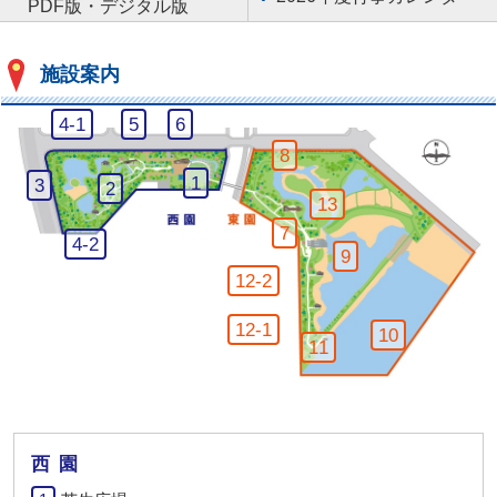
PDF版・デジタル版
施設案内
自
管
3
4-1
5
6
然
理
号
東
8
学
事
観
淡
芝
習
務
西
察
1
自
3
2
水
生
東
セ
所
淡
小
然
13
池
広
観
ン
水
屋
生
ネ
7
場
察
タ
池
4
態
4-2
イ
潮
9
広
ー
号
園
チ
入
2
場
観
12-2
ャ
り
号
察
ー
の
観
小
1
セ
12-1
前
池
10
察
屋
前
号
ン
11
浜
小
浜
観
タ
干
屋
干
察
ー
潟
潟
小
デ
屋
ッ
キ
西園