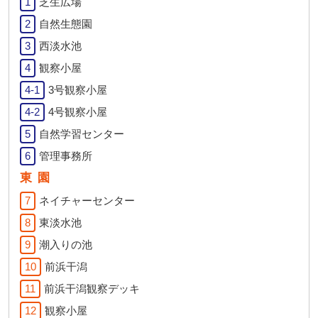
1
芝生広場
2
自然生態園
3
西淡水池
4
観察小屋
4-1
3号観察小屋
4-2
4号観察小屋
5
自然学習センター
6
管理事務所
東園
7
ネイチャーセンター
8
東淡水池
9
潮入りの池
10
前浜干潟
11
前浜干潟観察デッキ
12
観察小屋