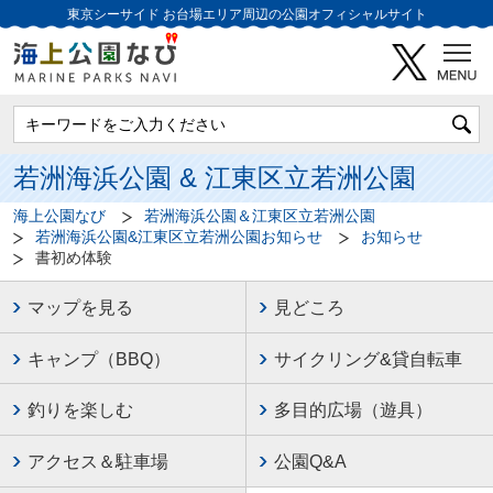
東京シーサイド
お台場エリア周辺の公園オフィシャルサイト
若洲海浜公園 & 江東区立若洲公園
海上公園なび
若洲海浜公園＆江東区立若洲公園
若洲海浜公園&江東区立若洲公園お知らせ
お知らせ
書初め体験
マップを見る
見どころ
キャンプ（BBQ）
サイクリング&貸自転車
釣りを楽しむ
多目的広場（遊具）
アクセス＆駐車場
公園Q&A