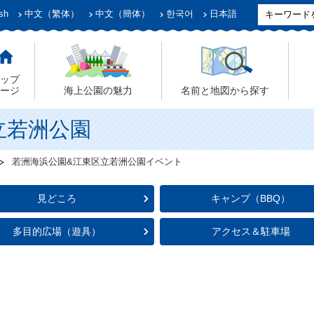
sh
中文（繁体）
中文（簡体）
한국어
日本語
ップ
ージ
海上公園の魅力
名前と地図から探す
立若洲公園
若洲海浜公園&江東区立若洲公園イベント
見どころ
キャンプ（BBQ）
多目的広場（遊具）
アクセス＆駐車場