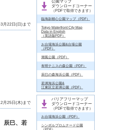
公園マップ
ダウンロードコーナー
（PDFで取得できます）
臨海副都心公園マップ（PDF）
月22日(日)まで
Tokyo Waterfront City Map
Data in English
（英語版PDF）
お台場海浜公園&台場公園
（PDF）
潮風公園（PDF）
有明テニスの森公園（PDF）
辰巳の森海浜公園（PDF）
若洲海浜公園&
江東区立若洲公園（PDF）
バリアフリーマップ
2月25日(木)まで
ダウンロードコーナー
（PDFで取得できます）
お台場海浜公園（PDF）
、辰巳、若
シンボルプロムナード公園
（PDF）