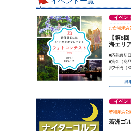
イベント一覧
イベン
お台場海浜
【第8
海エリ
■応募締切
■賞金（商
賞2千円（3
詳
イベン
若洲海浜公
若洲ゴ