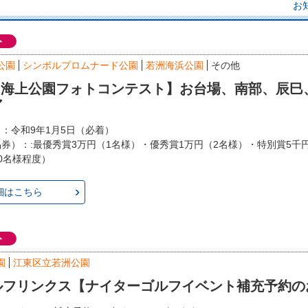
お
ト
公園
シンボルプロムナード公園
若洲海浜公園
その他
回 海上公園フォトコンテスト】お台場、南部、辰巳
ア
日：令和9年1月5日（必着）
品券）：:最優秀賞3万円（1名様）・優秀賞1万円（2名様）・特別賞5千
0名様程度）
細はこちら
ト
園
江東区立若洲公園
ルフリンクス【ナイターゴルフイベント補充予約の