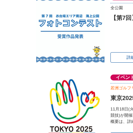
全公園
【第7
詳
イベン
若洲ゴルフ
東京20
11月18日
競技)が開
概要は、詳