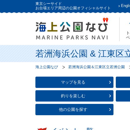
東京シーサイド
Engli
お台場エリア周辺の公園オフィシャルサイト
ト
ペ
若洲海浜公園 & 江東区
海上公園なび
若洲海浜公園＆江東区立若洲公園
マップを見る
釣りを楽しむ
他の公園を探す