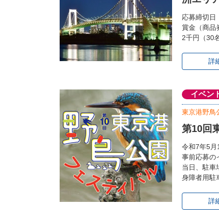
応募締切日：
賞金（商品
2千円（30
詳
イベン
東京港野鳥
第10回
令和7年5
事前応募の
当日、駐車
身障者用駐
詳