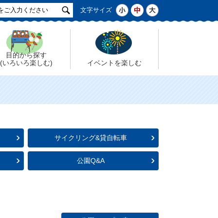
サ
小
中
大
文字サイズ
イ
ト
検
索
目的から探す
(いろいろ楽しむ)
イベントを楽しむ
サイクリング&貸自転車
公園Q&A