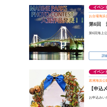
イベン
お台場海浜
第6回
第6回海上
詳
イベン
若洲海浜公
【申込
お申込みい