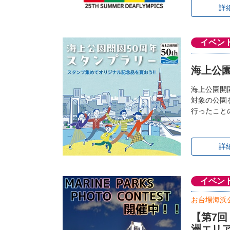
詳
イベン
海上公園
海上公園開
対象の公園
行ったこと
詳
イベン
お台場海浜
【第7
洲エリ