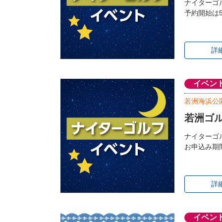
ナイターゴ
予約開始は5
詳
イベン
若洲海浜公
若洲ゴ
ナイターゴ
お申込み期間
詳
イベン