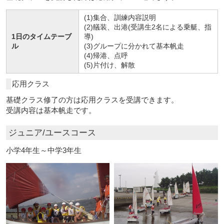
(1)集合、訓練内容説明
(2)艤装、出港(受講生2名による乗艇、指
1日のタイムテーブ
導)
ル
(3)グループに分かれて基本帆走
(4)帰港、点呼
(5)片付け、解散
応用クラス
基礎クラス修了の方は応用クラスを受講できます。
受講内容は基本帆走です。
ジュニア/ユースコース
小学4年生～中学3年生