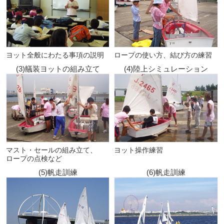
ヨット全般にわたる事項の説明
ロープの使い方、結び方の練習
(3)艤装ヨットの組み立て
(4)陸上シミュレーション
マスト・セールの組み立て、
ヨット操作練習
ロープの点検など
(5)帆走訓練
(6)帆走訓練