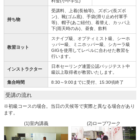
料金(小中学生)
受講料、上着(長袖等)、ズボン(長ズボ
ン)、靴(ゴム底)、手袋(滑り止め付軍手
持ち物
等)、帽子(あご紐付)、着替え、カッパ上
下(雨天時のみ)、昼食、飲料
スナイプ級、オプティミスト級、シーホ
ッパー級、ミニホッパー級、シカーラ級
教習ヨット
GIGを使用してレベルに合わせた教習を
行います。
日本セーリング連盟公認バッジテスト中
インストラクター
級以上取得者が教習いたします。
集合時間
8:30～9:00までに受付、15:30頃終了
受講の流れ
※初級コースの場合。当日の天候等で実際と異なる場合があり
ます。
(1)室内講義
(2)ロープワーク