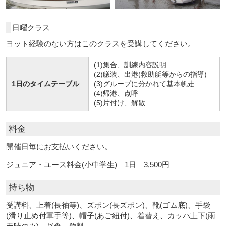
日曜クラス
ヨット経験のない方はこのクラスを受講してください。
(1)集合、訓練内容説明
(2)艤装、出港(救助艇等からの指導)
1日のタイムテーブル
(3)グループに分かれて基本帆走
(4)帰港、点呼
(5)片付け、解散
料金
開催日毎にお支払いください。
ジュニア・ユース料金(小中学生) 1日 3,500円
持ち物
受講料、上着(長袖等)、ズボン(長ズボン)、靴(ゴム底)、手袋
(滑り止め付軍手等)、帽子(あご紐付)、着替え、カッパ上下(雨