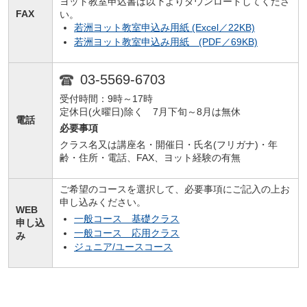
ヨット教室申込書は以下よりダウンロードしてくださ
FAX
い。
若洲ヨット教室申込み用紙 (Excel／22KB)
若洲ヨット教室申込み用紙 (PDF／69KB)
03-5569-6703
受付時間：9時～17時
定休日(火曜日)除く 7月下旬～8月は無休
電話
必要事項
クラス名又は講座名・開催日・氏名(フリガナ)・年
齢・住所・電話、FAX、ヨット経験の有無
ご希望のコースを選択して、必要事項にご記入の上お
申し込みください。
WEB
一般コース 基礎クラス
申し込
一般コース 応用クラス
み
ジュニア/ユースコース