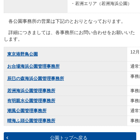
・若洲エリア（若洲海浜公園）
各公園事務所の営業は下記のとおりとなっております。
詳細につきましては、各事務所にお問い合わせをお願いいた
します。
12
東京港野鳥公園
お台場海浜公園管理事務所
通常
事務
辰巳の森海浜公園管理事務所
若洲海浜公園管理事務所
事務
有明親水公園管理事務所
事務
潮風公園管理事務所
通常
晴海ふ頭公園管理事務所
事務
公園トップへ戻る