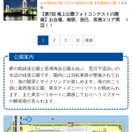
お台場海浜公園
辰巳の森海浜公園
若洲海浜公園
その
他
【第7回 海上公園フォトコンテストの開
催】お台場、南部、辰巳、若洲エリア周
辺！！
1
2
3
次
最後
公園案内
夢の島緑道公園と若洲海浜公園を結ぶ、荒川下流沿いの
水辺の緑道公園です。園内には自転車路が整備されてお
り、海の眺望とサイクリングが楽しめます。海の向こう
側に葛西海浜公園、東京ディズニーリゾートが眺められ
ます。また東京ヘリポートに隣接しておりヘリコプター
の離発着が見られます。