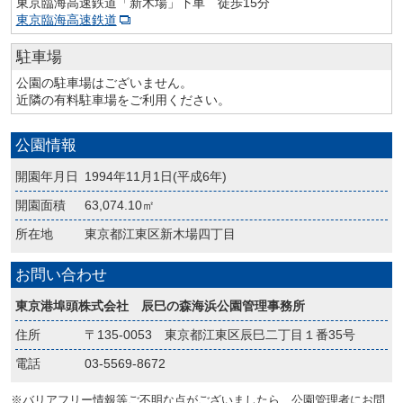
東京臨海高速鉄道「新木場」下車 徒歩15分
東京臨海高速鉄道
駐車場
公園の駐車場はございません。
近隣の有料駐車場をご利用ください。
公園情報
開園年月日
1994年11月1日(平成6年)
開園面積
63,074.10㎡
所在地
東京都江東区新木場四丁目
お問い合わせ
東京港埠頭株式会社 辰巳の森海浜公園管理事務所
住所
〒135-0053 東京都江東区辰巳二丁目１番35号
電話
03-5569-8672
※バリアフリー情報等ご不明な点がございましたら、公園管理者にお問