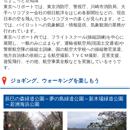
ちょこっと豆知識
東京へリポートでは、東京消防庁、警視庁、川崎市消防局、大
手ヘリコプター会社の朝日航洋をはじめ各新聞社などの、現在
日本の空を飛んでいるヘリコプターの多くが見られます。そこ
では、パイロットへの気象解説・情報提供、気象観測の業務が
行われています。
東京へリポート内では、フライトスクール(操縦訓練)を中心に
展開し、一般のみに止まらず、運輸省航空局(現国土交通省)や
警察航空隊の操縦士訓練、国の航空大学校への操縦教官派遣、
地方自治体の依頼による航空撮影､ＴＶＣＭ撮影、災害支援、
遊覧飛行、その他、航空事業全般などを実施しているそうで
す。
ジョギング、ウォーキングを楽しもう
辰巳の森緑道公園～夢の島緑道公園～新木場緑道公園
～若洲海浜公園