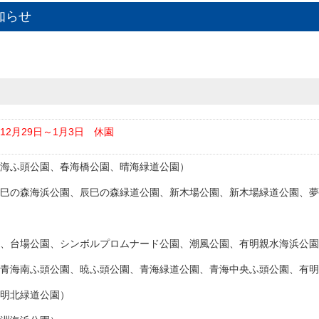
知らせ
12月29日～1月3日 休園
海ふ頭公園、春海橋公園、晴海緑道公園）
巳の森海浜公園、辰巳の森緑道公園、新木場公園、新木場緑道公園、夢
園、台場公園、シンボルプロムナード公園、潮風公園、有明親水海浜公園
青海南ふ頭公園、暁ふ頭公園、青海緑道公園、青海中央ふ頭公園、有明
明北緑道公園）