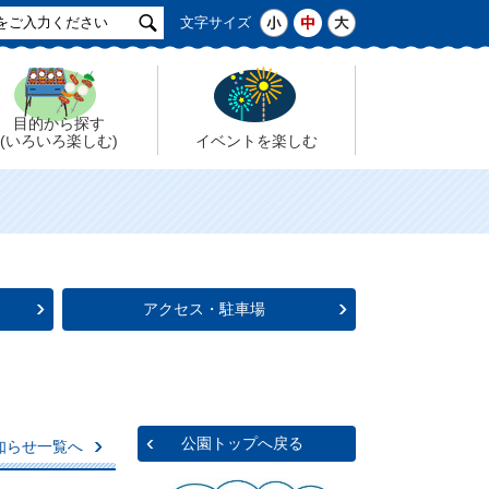
サ
小
中
大
文字サイズ
イ
ト
検
索
目的から探す
(いろいろ楽しむ)
イベントを楽しむ
アクセス・駐車場
公園トップへ戻る
知らせ一覧へ