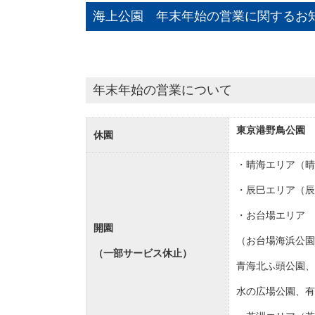
海上公園 年末年始の営業に関するお
年末年始の営業について
東京港野鳥公園
休園
・晴海エリア（晴
・辰巳エリア（辰
・お台場エリア
開園
（お台場海浜公
（一部サービス休止）
青海北ふ頭公園、
水の広場公園、有