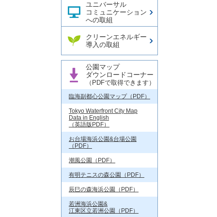
ユニバーサル
コミュニケーション
への取組
クリーンエネルギー
導入の取組
公園マップ
ダウンロードコーナー
（PDFで取得できます）
臨海副都心公園マップ（PDF）
Tokyo Waterfront City Map
Data in English
（英語版PDF）
お台場海浜公園&台場公園
（PDF）
潮風公園（PDF）
有明テニスの森公園（PDF）
辰巳の森海浜公園（PDF）
若洲海浜公園&
江東区立若洲公園（PDF）