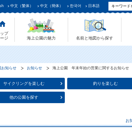
sh
中文（繁体）
中文（簡体）
한국어
日本語
ップ
ージ
海上公園の魅力
名前と地図から探す
園お知らせ
お知らせ
海上公園 年末年始の営業に関するお知らせ
サイクリングを楽しむ
釣りを楽しむ
他の公園を探す
お