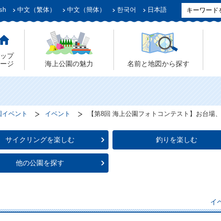
sh
中文（繁体）
中文（簡体）
한국어
日本語
ップ
ージ
海上公園の魅力
名前と地図から探す
園イベント
イベント
【第8回 海上公園フォトコンテスト】お台場
サイクリングを楽しむ
釣りを楽しむ
他の公園を探す
イ