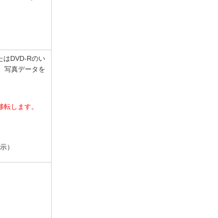
はDVD-Rのい
お、写真データを
に移転します。
示）