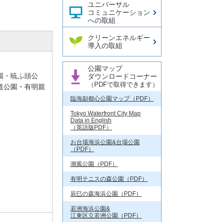
ユニバーサル
コミュニケーション
への取組
クリーンエネルギー
導入の取組
公園マップ
園・暁ふ頭公
ダウンロードコーナー
（PDFで取得できます）
道公園・有明親
臨海副都心公園マップ（PDF）
Tokyo Waterfront City Map
Data in English
（英語版PDF）
お台場海浜公園&台場公園
（PDF）
潮風公園（PDF）
有明テニスの森公園（PDF）
辰巳の森海浜公園（PDF）
若洲海浜公園&
江東区立若洲公園（PDF）