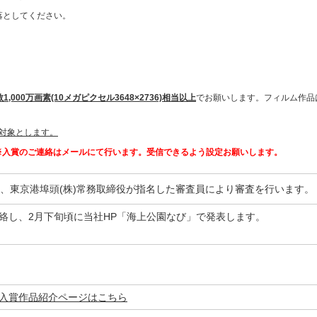
落としてください。
1,000万画素(10メガピクセル3648×2736)相当以上
でお願いします。フィルム作品
対象とします。
※入賞のご連絡はメールにて行います。受信できるよう設定お願いします。
、東京港埠頭(株)常務取締役が指名した審査員により審査を行います。
連絡し、2月下旬頃に当社HP「海上公園なび」で発表します。
 入賞作品紹介ページはこちら