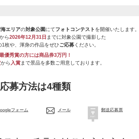
晴海エリア
の
対象公園
にて
フォトコンテスト
を開催いたします
から
2026年12月31日
までに対象公園で撮影した
の1枚や、渾身の作品をぜひ
ご応募
ください。
最優秀賞の方には商品券3万円！
賞
から
入賞
まで景品を多数ご用意しております。
応募方法は4種類
oogleフォーム
メール
郵送応募票