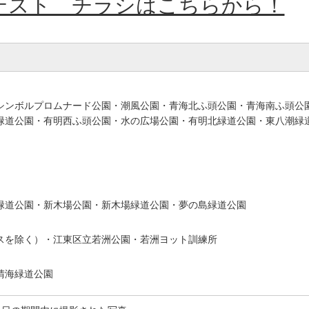
テスト チラシはこちらから！
シンボルプロムナード公園・潮風公園・青海北ふ頭公園・青海南ふ頭公
緑道公園・有明西ふ頭公園・水の広場公園・有明北緑道公園・東八潮緑
緑道公園・新木場公園・新木場緑道公園・夢の島緑道公園
スを除く）・江東区立若洲公園・若洲ヨット訓練所
晴海緑道公園