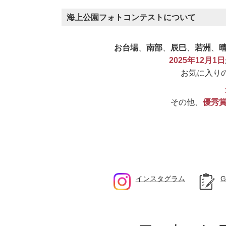
海上公園フォトコンテストについて
お台場
、
南部
、
辰巳
、
若洲
、
2025年12月1日
お気に入り
その他、
優秀
インスタグラム
G