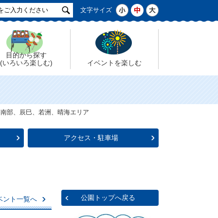
サ
小
中
大
文字サイズ
イ
ト
検
索
目的から探す
(いろいろ楽しむ)
イベントを楽しむ
、南部、辰巳、若洲、晴海エリア
アクセス・駐車場
公園トップへ戻る
ベント一覧へ