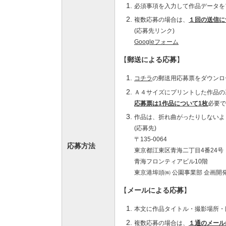
必須事項を入力して作品データを
複数応募の場合は、
１回の送信に
(応募先リンク)
Googleフォーム
【
郵送による応募
】
コチラ
の郵送用応募票をダウンロ
Ａ４サイズにプリントした作品の
応募票は1作品について1枚
必要で
作品は、折れ曲がったりしないよ
(応募先)
〒135-0064
応募方法
東京都江東区青海二丁目4番24号
青海フロンティアビル10階
東京港埠頭㈱ 公園事業部 企画開
【
メールによる応募
】
本文に作品タイトル・撮影場所・
複数応募の場合は、
１通のメール