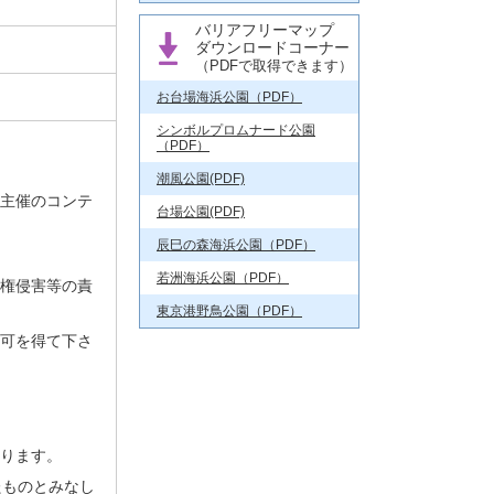
バリアフリーマップ
ダウンロードコーナー
（PDFで取得できます）
お台場海浜公園（PDF）
シンボルプロムナード公園
（PDF）
潮風公園(PDF)
主催のコンテ
台場公園(PDF)
辰巳の森海浜公園（PDF）
若洲海浜公園（PDF）
権侵害等の責
東京港野鳥公園（PDF）
可を得て下さ
ります。
たものとみなし