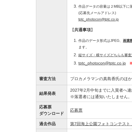
作品データの容量は２MB以下に
(応募先メールアドレス)
tptc_photocon@tptc.co.jp
【
共通事項
】
作品のデータ形式はJPEG、
画素数
ます。
縦サイズ・横サイズどちらも審査
tptc_photocon@tptc.co.jp
審査方法
プロカメラマンの真島香氏のほか
2027年2月中旬までに入賞者へ
結果発表
※落選者には通知いたしません。
応募票
応募票
ダウンロード
過去作品
第7回海上公園フォトコンテスト