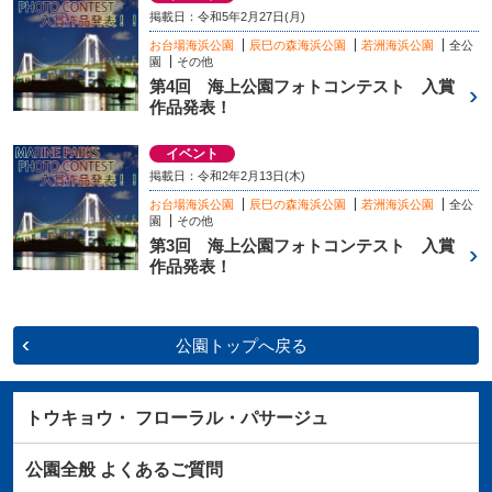
掲載日：令和5年2月27日(月)
お台場海浜公園
辰巳の森海浜公園
若洲海浜公園
全公
園
その他
第4回 海上公園フォトコンテスト 入賞
作品発表！
イベント
掲載日：令和2年2月13日(木)
お台場海浜公園
辰巳の森海浜公園
若洲海浜公園
全公
園
その他
第3回 海上公園フォトコンテスト 入賞
作品発表！
公園トップへ戻る
トウキョウ・
フローラル・パサージュ
公園全般
よくあるご質問