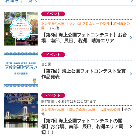
お知らせ一覧へ
イベント
お台場海浜公園
シンボルプロムナード公園
若洲海浜公
園
その他
【第8回 海上公園フォトコンテスト】お台
場、南部、辰巳、若洲、晴海エリア
イベント
全公園
【第7回】海上公園フォトコンテスト受賞
作品発表
イベント
開催期間：令和7年12月25日(木)まで
お台場海浜公園
辰巳の森海浜公園
若洲海浜公園
その
他
【第7回 海上公園フォトコンテストの開
催】お台場、南部、辰巳、若洲エリア周
辺！！