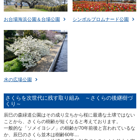
お台場海浜公園＆台場公園
シンボルプロムナード公園
水の広場公園
さくらを次世代に残す取り組み ～さくらの後継樹づ
くり～
辰巳の森緑道公園はその成り立ちから桜に最適な土壌ではない
ことから、さくらの樹齢が短くなると考えております。
一般的な「ソメイヨシノ」の樹齢が70年前後と言われているな
か、辰巳のさくら並木は樹齢60年…