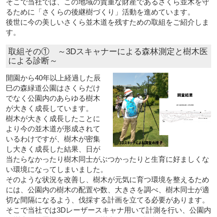
そこで当社では、この地域の貴重な財産であるさくら並木を守
るために「さくらの後継樹づくり」活動を進めています。
後世に今の美しいさくら並木道を残すための取組をご紹介しま
す。
取組その① ～3Dスキャナーによる森林測定と樹木医
による診断～
開園から40年以上経過した辰
巳の森緑道公園はさくらだけ
でなく公園内のあらゆる樹木
が大きく成長しています。
樹木が大きく成長したことに
より今の並木道が形成されて
いるわけですが、樹木が密集
し大きく成長した結果、日が
当たらなかったり樹木同士がぶつかったりと生育に好ましくな
い環境になってしまいました。
そのような状況を改善し、樹木が元気に育つ環境を整えるため
には、公園内の樹木の配置や数、大きさを調べ、樹木同士が適
切な間隔になるよう、伐採する計画を立てる必要があります。
そこで当社では3Dレーザースキャナ用いて計測を行い、公園内