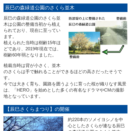
辰巳の森緑道公園のさくら並木
辰巳の森緑道公園のさくら並
木は公園の整備当初から植え
られており、現在に至ってい
ます。
植えられた当時は樹齢15年ほ
どであり、2019年現在では、
樹齢60年弱となりました。
植栽当時は背が小さく、並木
のさくらは手で触れることができるほどの高さだったそうで
す。
今では大きく育ち、園路を囲うように育った桜が織りなす風景
は、「HERO」を始めとした多くの有名なドラマやCMの撮影
地となっています。
【辰巳さくらまつり】の開催
約220本のソメイヨシノを中
心としたさくらが連なる辰巳