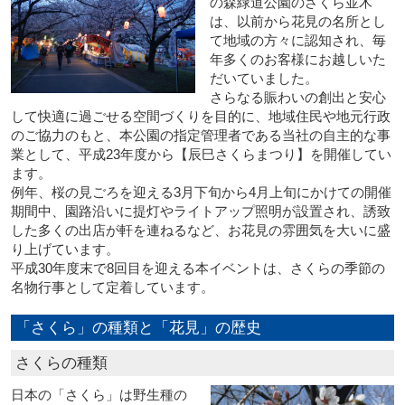
の森緑道公園のさくら並木
は、以前から花見の名所とし
て地域の方々に認知され、毎
年多くのお客様にお越しいた
だいていました。
さらなる賑わいの創出と安心
して快適に過ごせる空間づくりを目的に、地域住民や地元行政
のご協力のもと、本公園の指定管理者である当社の自主的な事
業として、平成23年度から【辰巳さくらまつり】を開催してい
ます。
例年、桜の見ごろを迎える3月下旬から4月上旬にかけての開催
期間中、園路沿いに提灯やライトアップ照明が設置され、誘致
した多くの出店が軒を連ねるなど、お花見の雰囲気を大いに盛
り上げています。
平成30年度末で8回目を迎える本イベントは、さくらの季節の
名物行事として定着しています。
「さくら」の種類と「花見」の歴史
さくらの種類
日本の「さくら」は野生種の