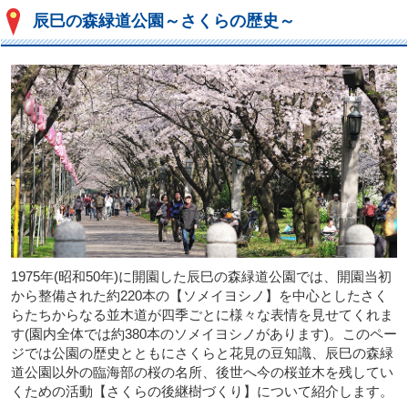
辰巳の森緑道公園～さくらの歴史～
1975年(昭和50年)に開園した辰巳の森緑道公園では、開園当初
から整備された約220本の【ソメイヨシノ】を中心としたさく
らたちからなる並木道が四季ごとに様々な表情を見せてくれま
す(園内全体では約380本のソメイヨシノがあります)。このペー
ジでは公園の歴史とともにさくらと花見の豆知識、辰巳の森緑
道公園以外の臨海部の桜の名所、後世へ今の桜並木を残してい
くための活動【さくらの後継樹づくり】について紹介します。