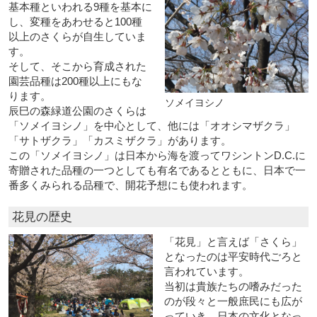
基本種といわれる9種を基本に
し、変種をあわせると100種
以上のさくらが自生していま
す。
そして、そこから育成された
園芸品種は200種以上にもな
ります。
ソメイヨシノ
辰巳の森緑道公園のさくらは
「ソメイヨシノ」を中心として、他には「オオシマザクラ」
「サトザクラ」「カスミザクラ」があります。
この「ソメイヨシノ」は日本から海を渡ってワシントンD.C.に
寄贈された品種の一つとしても有名であるとともに、日本で一
番多くみられる品種で、開花予想にも使われます。
花見の歴史
「花見」と言えば「さくら」
となったのは平安時代ごろと
言われています。
当初は貴族たちの嗜みだった
のが段々と一般庶民にも広が
っていき、日本の文化となっ