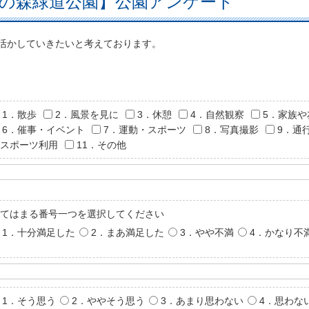
の森緑道公園】公園アンケート
活かしていきたいと考えております。
1．散歩
2．風景を見に
3．休憩
4．自然観察
5．家族
6．催事・イベント
7．運動・スポーツ
8．写真撮影
9．通
スポーツ利用
11．その他
てはまる番号一つを選択してください
1．十分満足した
2．まあ満足した
3．やや不満
4．かなり不
1．そう思う
2．ややそう思う
3．あまり思わない
4．思わな