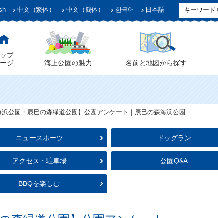
sh
中文（繁体）
中文（簡体）
한국어
日本語
ップ
ージ
海上公園の魅力
名前と地図から探す
海浜公園・辰巳の森緑道公園】公園アンケート｜辰巳の森海浜公園
ニュースポーツ
ドッグラン
アクセス・駐車場
公園Q&A
BBQを楽しむ