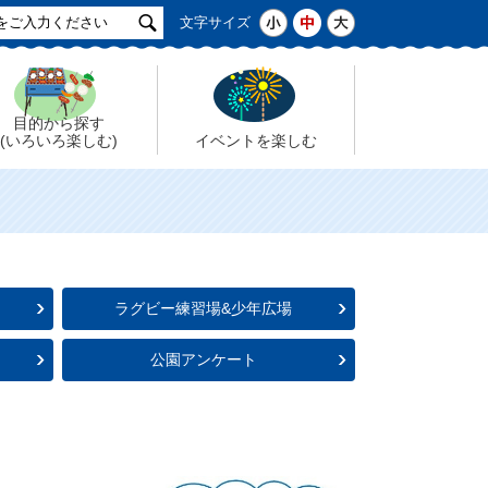
サ
小
中
大
文字サイズ
イ
ト
検
索
目的から探す
(いろいろ楽しむ)
イベントを楽しむ
ラグビー練習場&少年広場
公園アンケート