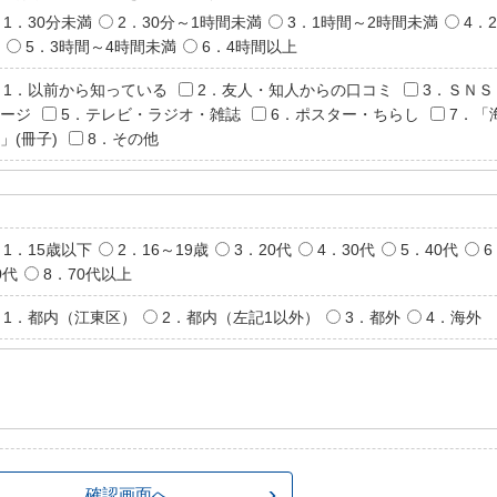
1．30分未満
2．30分～1時間未満
3．1時間～2時間未満
4．
5．3時間～4時間未満
6．4時間以上
1．以前から知っている
2．友人・知人からの口コミ
3．ＳＮＳ
ージ
5．テレビ・ラジオ・雑誌
6．ポスター・ちらし
7．「
」(冊子)
8．その他
1．15歳以下
2．16～19歳
3．20代
4．30代
5．40代
6
0代
8．70代以上
1．都内（江東区）
2．都内（左記1以外）
3．都外
4．海外