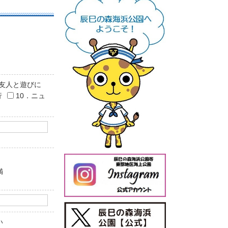
や友人と遊びに
行
10．ニュ
満
今日の辰巳の森海浜公園
【公式X】
い