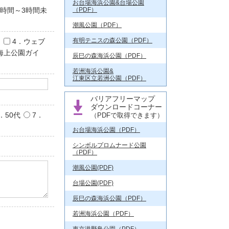
お台場海浜公園&台場公園
2時間～3時間未
（PDF）
潮風公園（PDF）
有明テニスの森公園（PDF）
4．ウェブ
海上公園ガイ
辰巳の森海浜公園（PDF）
若洲海浜公園&
江東区立若洲公園（PDF）
バリアフリーマップ
ダウンロードコーナー
．50代
7．
（PDFで取得できます）
お台場海浜公園（PDF）
シンボルプロムナード公園
（PDF）
潮風公園(PDF)
台場公園(PDF)
辰巳の森海浜公園（PDF）
若洲海浜公園（PDF）