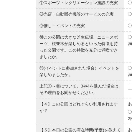
⑦スポーツ・レクリエーション施設の充実
⑧売店・自動販売機等のサービスの充実
⑨催し・イベントの充実
⑩この公園は大きな芝生広場、ニュースポ
ーツ、桜並木が楽しめるといった特徴を持
満
った公園です。この特徴を充分に満喫でき
ましたか。
⑪(イベントに参加された場合）イベントを
楽しめましたか。
満
上記①～⑪について、3や4を選んだ場合は
その理由をお聞かせください。
【４】この公園はどれぐらい利用されます
あ
か？
2
【５】本日の公園の滞在時間(予定)を教えて
あ