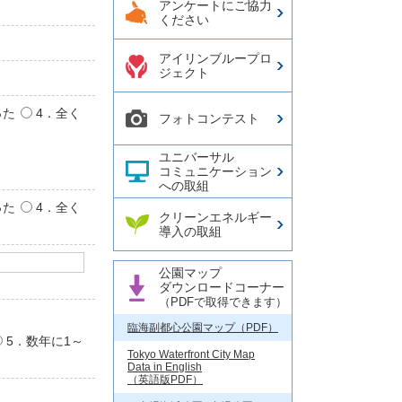
アンケートにご協力
ください
アイリンブループロ
ジェクト
った
4．全く
フォトコンテスト
ユニバーサル
コミュニケーション
への取組
った
4．全く
クリーンエネルギー
導入の取組
公園マップ
ダウンロードコーナー
（PDFで取得できます）
臨海副都心公園マップ（PDF）
5．数年に1～
Tokyo Waterfront City Map
Data in English
（英語版PDF）