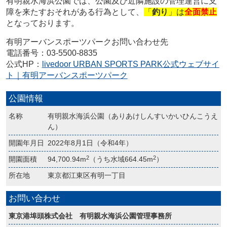
有明親水海浜公園では、公園及び近隣施設の管理運営に支
障を来たすおそれがある行為として、
「
釣り
」は
全面禁止
となっております。
有明アーバンスポーツパークお問い合わせ先
電話番号：03-5500-8835
公式HP：
livedoor URBAN SPORTS PARK公式ウェブサイ
ト｜有明アーバンスポーツパーク
公園情報
名称
有明親水海浜公園（ありあけしんすいかいひんこうえ
ん）
開園年月日
2022年8月1日（令和4年）
2
2
開園面積
94,700.94m
（うち水域664.45m
）
所在地
東京都江東区有明一丁目
お問い合わせ
東京港埠頭株式会社 有明親水海浜公園管理事務所