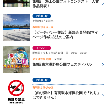
第6回 海上公園フォトコンテスト 入賞
作品発表！
お知らせ
令和7年3月1日(土)
有明親水海浜公園
【ビーチバレー施設】新規会員登録(マイ
ページ作成)方法のご案内
イベント
開催日：令和６年5月19日（日）10:00～15:00
東京港野鳥公園
全公園
第9回東京港野鳥公園フェスティバル
お知らせ
有明親水海浜公園
【釣り禁止】有明親水海浜公園で「釣り」
はできません！