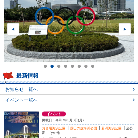
最新情報
お知らせ一覧へ
イベント一覧へ
イベント
掲載日：令和7年3月3日(月)
お台場海浜公園
辰巳の森海浜公園
若洲海浜公園
全公
園
その他