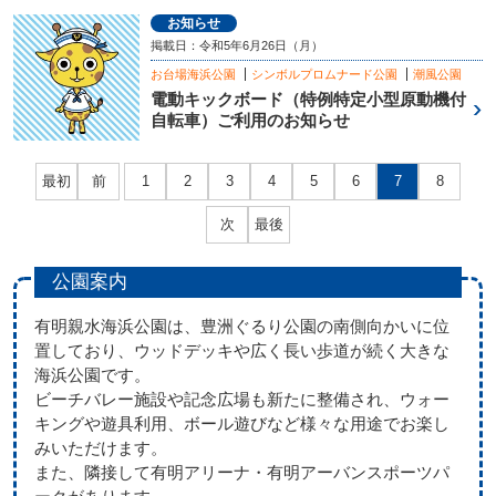
お知らせ
掲載日：令和5年6月26日（月）
お台場海浜公園
シンボルプロムナード公園
潮風公園
電動キックボード（特例特定小型原動機付
自転車）ご利用のお知らせ
最初
前
1
2
3
4
5
6
7
8
次
最後
公園案内
有明親水海浜公園は、豊洲ぐるり公園の南側向かいに位
置しており、ウッドデッキや広く長い歩道が続く大きな
海浜公園です。
ビーチバレー施設や記念広場も新たに整備され、ウォー
キングや遊具利用、ボール遊びなど様々な用途でお楽し
みいただけます。
また、隣接して有明アリーナ・有明アーバンスポーツパ