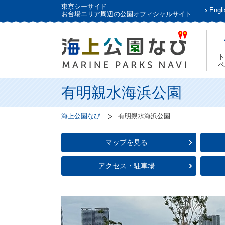
東京シーサイド
Engli
お台場エリア周辺の公園オフィシャルサイト
ト
ペ
有明親水海浜公園
海上公園なび
有明親水海浜公園
マップを見る
アクセス・駐車場