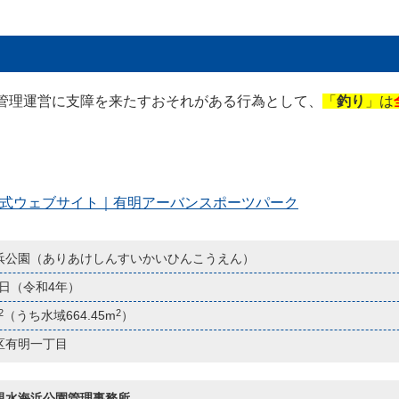
管理運営に支障を来たすおそれがある行為として、
「
釣り
」は
S PARK公式ウェブサイト｜有明アーバンスポーツパーク
浜公園（ありあけしんすいかいひんこうえん）
月1日（令和4年）
2
2
（うち水域664.45m
）
区有明一丁目
親水海浜公園管理事務所