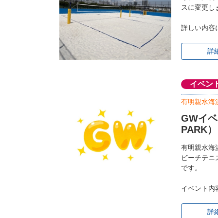
スに変更し
詳しい内容
詳
イベン
有明親水海
GWイベン
PARK）
有明親水海浜公
ビーチテニ
です。
イベント内
詳