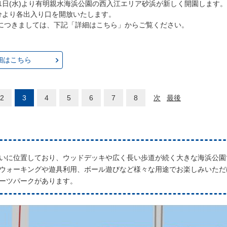
月1日(水)より有明親水海浜公園の西入江エリア砂浜が新しく開園します。
0分より各出入り口を開放いたします。
につきましては、下記「詳細はこちら」からご覧ください。
細はこちら
2
3
4
5
6
7
8
次
最後
いに位置しており、ウッドデッキや広く長い歩道が続く大きな海浜公園
ウォーキングや遊具利用、ボール遊びなど様々な用途でお楽しみいただ
ーツパークがあります。