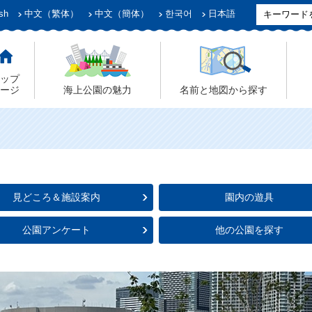
sh
中文（繁体）
中文（簡体）
한국어
日本語
ップ
ージ
海上公園の魅力
名前と地図から探す
見どころ＆施設案内
園内の遊具
公園アンケート
他の公園を探す