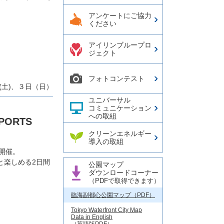
アンケートにご協力
ください
アイリンブループロ
ジェクト
フォトコンテスト
(土)、３日（日）
ユニバーサル
コミュニケーション
への取組
PORTS
クリーンエネルギー
導入の取組
を開催。
と楽しめる2日間
公園マップ
ダウンロードコーナー
（PDFで取得できます）
臨海副都心公園マップ（PDF）
Tokyo Waterfront City Map
Data in English