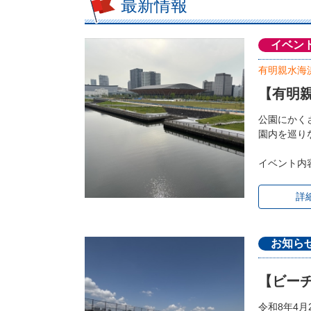
最新情報
イベン
有明親水海
【有明親
公園にかく
園内を巡り
イベント内
詳
お知ら
【ビー
令和8年4