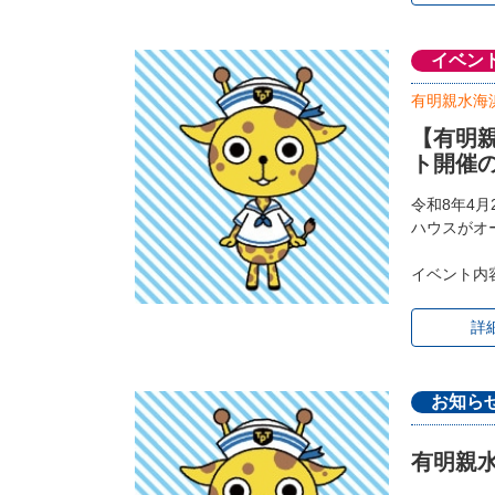
イベン
有明親水海
【有明
ト開催
令和8年4
ハウスがオ
イベント内
詳
お知ら
有明親