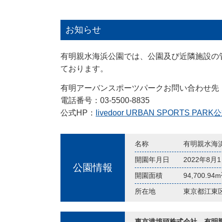
お知らせ
有明親水海浜公園では、公園及び近隣施設の
ております。
有明アーバンスポーツパークお問い合わせ先
電話番号：03-5500-8835
公式HP：
livedoor URBAN SPORT
名称
有明親水海
開園年月日
2022年8
公園情報
開園面積
94,700.94m
所在地
東京都江東
東京港埠頭株式会社 有明