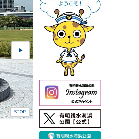
ス
有明親水海浜公園【公式
ラ
X】
イ
ダ
ー