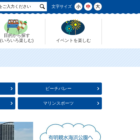
サ
小
中
大
文字サイズ
イ
ト
検
索
目的から探す
(いろいろ楽しむ)
イベントを楽しむ
ビーチバレー
マリンスポーツ