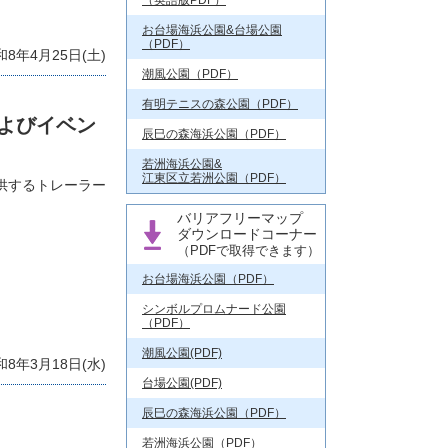
（英語版PDF）
お台場海浜公園&台場公園
（PDF）
和8年4月25日(土)
潮風公園（PDF）
有明テニスの森公園（PDF）
よびイベン
辰巳の森海浜公園（PDF）
若洲海浜公園&
江東区立若洲公園（PDF）
提供するトレーラー
バリアフリーマップ
ダウンロードコーナー
（PDFで取得できます）
お台場海浜公園（PDF）
シンボルプロムナード公園
（PDF）
潮風公園(PDF)
和8年3月18日(水)
台場公園(PDF)
辰巳の森海浜公園（PDF）
若洲海浜公園（PDF）