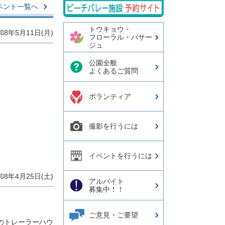
再
ベント一覧へ
生・
停
トウキョウ・
和8年5月11日(月)
止
フローラル・パサー
ジュ
ボ
タ
公園全般
ン
よくあるご質問
ボランティア
撮影を行うには
イベントを行うには
和8年4月25日(土)
アルバイト
募集中！！
ご意見・ご要望
近のトレーラーハウ