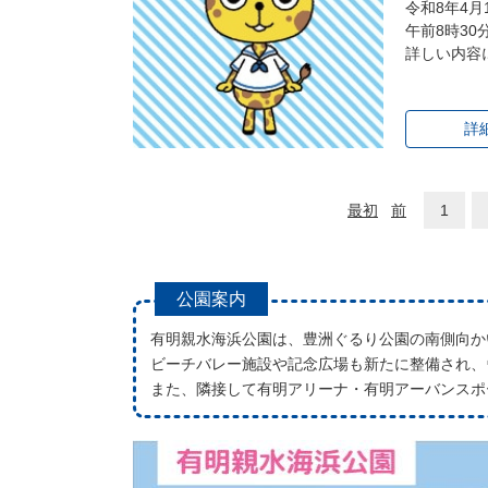
令和8年4
午前8時3
詳しい内容
詳
最初
前
1
公園案内
有明親水海浜公園は、豊洲ぐるり公園の南側向か
ビーチバレー施設や記念広場も新たに整備され、
また、隣接して有明アリーナ・有明アーバンスポ