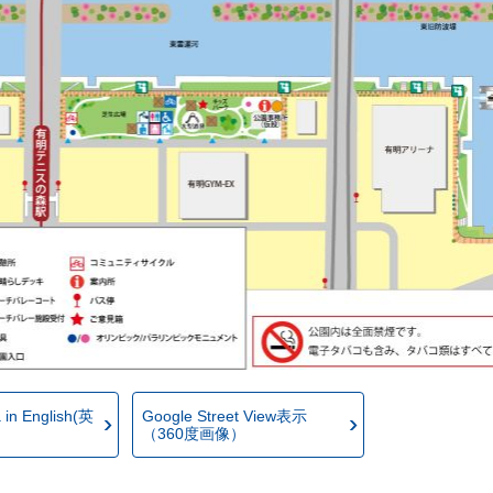
 in English(英
Google Street View表示
（360度画像）