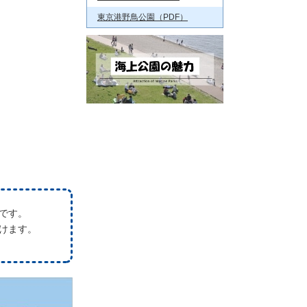
東京港野鳥公園（PDF）
です。
けます。