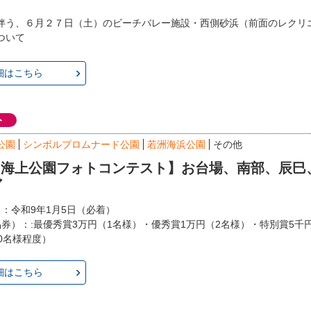
伴う、６月２７日（土）のビーチバレー施設・西側砂浜（前面のレクリ
ついて
細はこちら
ト
公園
シンボルプロムナード公園
若洲海浜公園
その他
回 海上公園フォトコンテスト】お台場、南部、辰巳
ア
日：令和9年1月5日（必着）
品券）：:最優秀賞3万円（1名様）・優秀賞1万円（2名様）・特別賞5千
0名様程度）
細はこちら