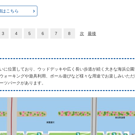
細はこちら
3
4
5
6
7
8
次
最後
いに位置しており、ウッドデッキや広く長い歩道が続く大きな海浜公園
ウォーキングや遊具利用、ボール遊びなど様々な用途でお楽しみいただ
ーツパークがあります。