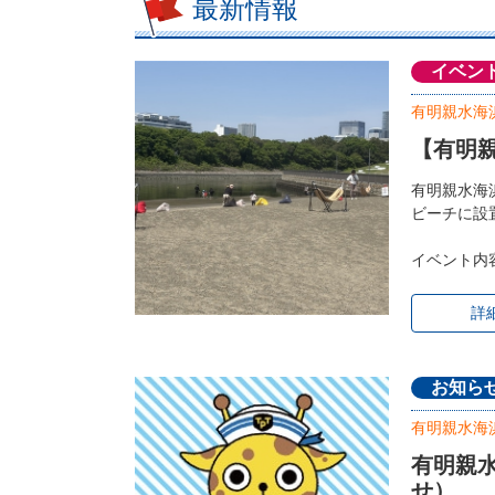
最新情報
イベン
有明親水海
【有明親
有明親水海
ビーチに設
イベント内
詳
お知ら
有明親水海
有明親
せ）