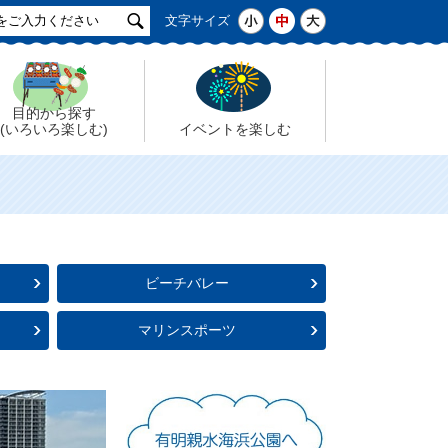
サ
小
中
大
文字サイズ
イ
ト
検
索
目的から探す
(いろいろ楽しむ)
イベントを楽しむ
ビーチバレー
マリンスポーツ