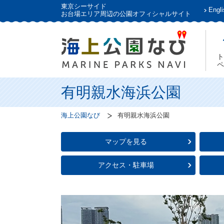
東京シーサイド
Engli
お台場エリア周辺の公園オフィシャルサイト
ト
ペ
有明親水海浜公園
海上公園なび
有明親水海浜公園
マップを見る
アクセス・駐車場