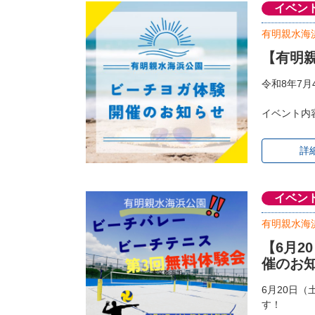
イベン
有明親水海
【有明
令和8年7
イベント内
詳
イベン
有明親水海
【6月
催のお
6月20日
す！