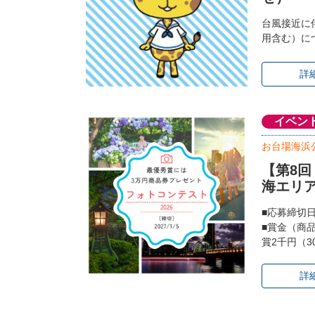
台風接近に
用含む）に
詳
イベン
お台場海浜
【第8
海エリ
■応募締切
■賞金（商
賞2千円（3
詳