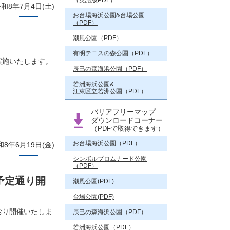
（英語版PDF）
和8年7月4日(土)
お台場海浜公園&台場公園
（PDF）
潮風公園（PDF）
有明テニスの森公園（PDF）
実施いたします。
辰巳の森海浜公園（PDF）
若洲海浜公園&
江東区立若洲公園（PDF）
バリアフリーマップ
ダウンロードコーナー
（PDFで取得できます）
お台場海浜公園（PDF）
和8年6月19日(金)
シンボルプロムナード公園
（PDF）
予定通り開
潮風公園(PDF)
台場公園(PDF)
おり開催いたしま
辰巳の森海浜公園（PDF）
若洲海浜公園（PDF）