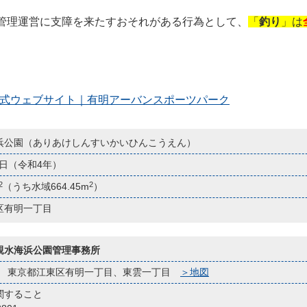
管理運営に支障を来たすおそれがある行為として、
「
釣り
」は
S PARK公式ウェブサイト｜有明アーバンスポーツパーク
浜公園（ありあけしんすいかいひんこうえん）
月1日（令和4年）
2
2
（うち水域664.45m
）
区有明一丁目
親水海浜公園管理事務所
063 東京都江東区有明一丁目、東雲一丁目
＞地図
関すること