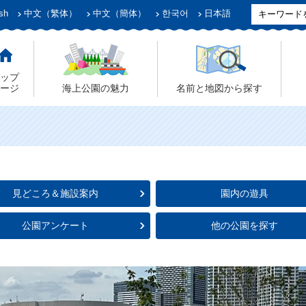
sh
中文（繁体）
中文（簡体）
한국어
日本語
ップ
ージ
海上公園の魅力
名前と地図から探す
見どころ＆施設案内
園内の遊具
公園アンケート
他の公園を探す