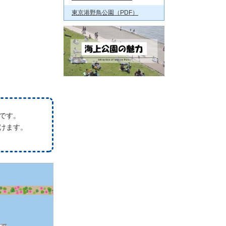
東京港野鳥公園（PDF）
です。
けます。