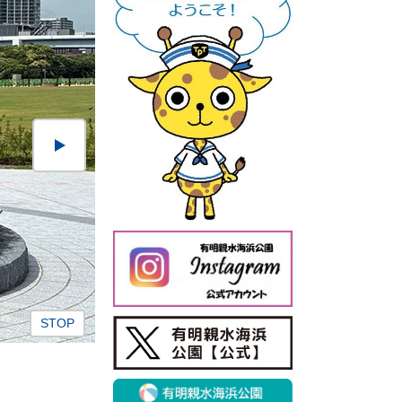
ス
有明親水海浜公園【公式
ラ
X】
イ
ダ
ー