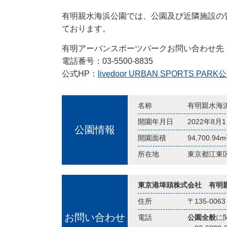
有明親水海浜公園では、公園及び近隣施設の
ております。
有明アーバンスポーツパークお問い合わせ先
電話番号：03-5500-8835
公式HP：
livedoor URBAN SPORT
名称
有明親水海
開園年月日
2022年8
公園情報
開園面積
94,700.94m
所在地
東京都江東
東京港埠頭株式会社 有明
住所
〒135-0
お問い合わせ
電話
公園全般
に