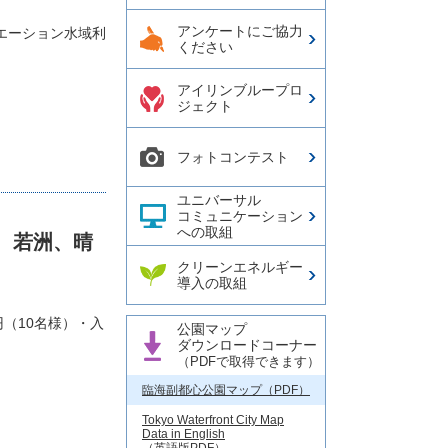
アンケートにご協力
エーション水域利
ください
アイリンブループロ
ジェクト
フォトコンテスト
ユニバーサル
コミュニケーション
への取組
、若洲、晴
クリーンエネルギー
導入の取組
円（10名様）・入
公園マップ
ダウンロードコーナー
（PDFで取得できます）
臨海副都心公園マップ（PDF）
Tokyo Waterfront City Map
Data in English