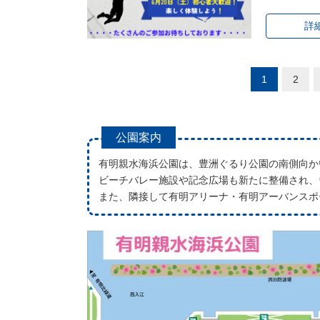
詳
1
2
公園案内
有明親水海浜公園は、豊洲ぐるり公園の南側向か
ビーチバレー施設や記念広場も新たに整備され、
また、隣接して有明アリーナ・有明アーバンスポ