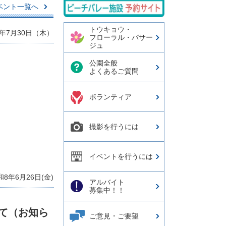
再
ベント一覧へ
生・
停
トウキョウ・
年7月30日（木）
止
フローラル・パサー
ジュ
ボ
タ
公園全般
ン
よくあるご質問
ボランティア
撮影を行うには
イベントを行うには
和8年6月26日(金)
アルバイト
募集中！！
て（お知ら
ご意見・ご要望