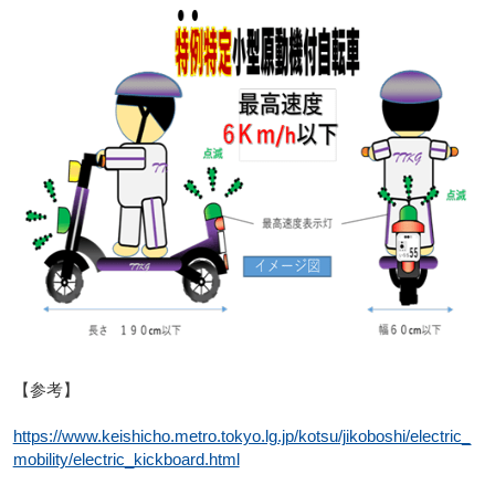
【参考】
https://www.keishicho.metro.tokyo.lg.jp/kotsu/jikoboshi/electric_
mobility/electric_kickboard.html