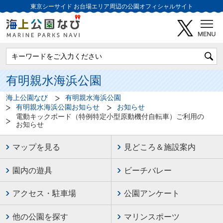
東京シーサイド
お台場エリア周辺の公園オフィシャルサイト
有明親水海浜公園
海上公園なび
有明親水海浜公園
有明親水海浜公園お知らせ
お知らせ
電動キックボード（特例特定小型原動機付自転車）ご利用の
お知らせ
マップを見る
見どころ＆施設案内
園内の遊具
ビーチバレー
アクセス・駐車場
公園アンケート
他の公園を探す
マリンスポーツ