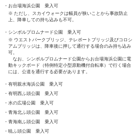
・お台場海浜公園 乗入可
※ ただし、スカイウォークは幅員が狭いことから事故防止
上、降車しての持ち込みも不可。
・シンボルプロムナード公園 乗入可
※ ウエストパークブリッジ、テレポートブリッジ及びコロシ
アムブリッジは、降車後に押して通行する場合のみ持ち込み
可。
なお、シンボルプロムナード公園からお台場海浜公園に電
動キックボード（特例特定小型原動機付自転車）で行く場合
には、公道を通行する必要があります。
・有明親水海浜公園 乗入可
・有明西ふ頭公園 乗入可
・水の広場公園 乗入可
・青海北ふ頭公園 乗入可
・青海南ふ頭公園 乗入可
・暁ふ頭公園 乗入可