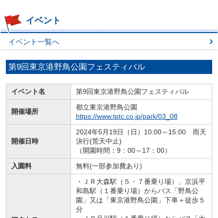
イベント
イベント一覧へ
第9回東京港野鳥公園フェスティバル
イベント名
第9回東京港野鳥公園フェスティバル
都立東京港野鳥公園
開催場所
https://www.tptc.co.jp/park/03_08
2024年5月19日（日）10:00～15:00 雨天
開催日時
決行(荒天中止)
（開園時間：9：00～17：00）
入園料
無料(一部参加費あり)
・ＪＲ大森駅（５・７番乗り場）、京浜平
和島駅（１番乗り場）からバス「野鳥公
園」又は「東京港野鳥公園」下車＋徒歩５
分