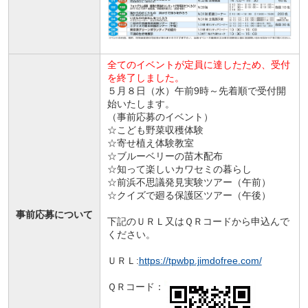
全てのイベントが定員に達したため、受付
を終了しました。
５月８日（水）午前9時～先着順で受付開
始いたします。
（事前応募のイベント）
☆こども野菜収穫体験
☆寄せ植え体験教室
☆ブルーベリーの苗木配布
☆知って楽しいカワセミの暮らし
☆前浜不思議発見実験ツアー（午前）
☆クイズで廻る保護区ツアー（午後）
事前応募について
下記のＵＲＬ又はＱＲコードから申込んで
ください。
ＵＲＬ:
https://tpwbp.jimdofree.com/
ＱＲコード：