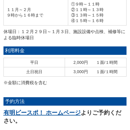
①９時～１１時
１１月～２月
②１１時～１３時
９時から１６時まで
③１３時～１５時
④１５時～１６時
休場日：１２月２９日～１月３日、施設設備や点検、補修等に
よる臨時休場日
利用料金
平日
2,000円 １面/１時間
土日祝日
3,000円 １面/１時間
※金額に消費税を含む
予約方法
有明ビースポ！ ホームページ
よりご予約くだ
さい。