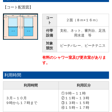
【コート配置図】
コー
２面（８ｍ×１６ｍ）
ト
付帯
支柱、ネット、審判台、足洗
設備
用水道 等
対象
ビーチバレー、ビーチテニス
競技
有料のシャワー室及び更衣室がありま
す。
利用時間
利用時間
利用区分
①９時～１１時
３月～１０月
②１１時～１３時
９時から１７時まで
③１３時～１５時
④１５時～１７時