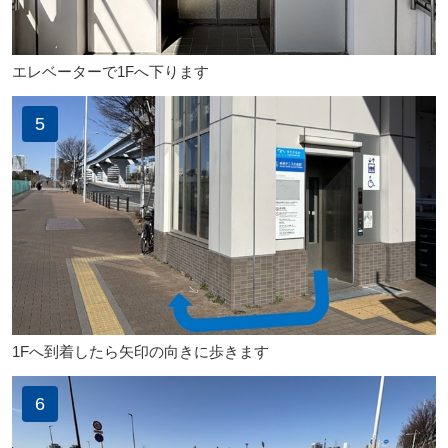
エレベーターで1Fへ下ります
5
1Fへ到着したら矢印の向きに歩きます
6