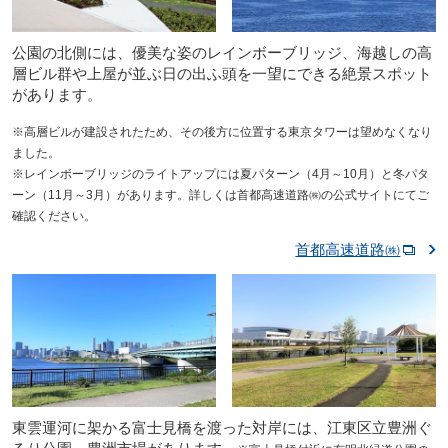
公園の北側には、優美な姿のレインボーブリッジ、海越しの高
層ビル群や上屋が並ぶ日の出ふ頭を一望にできる絶景スポット
があります。
※高層ビルが建設されたため、その後方に位置する東京タワーは望めなくなり
ました。
※レインボーブリッジのライトアップには夏パターン（4月～10月）と冬パタ
ーン（11月～3月）があります。詳しくは首都高速道路㈱の公式サイトにてご
確認ください。
首都高速道路㈱
東雲運河に架かる富士見橋を渡った対岸には、江東区立豊洲ぐ