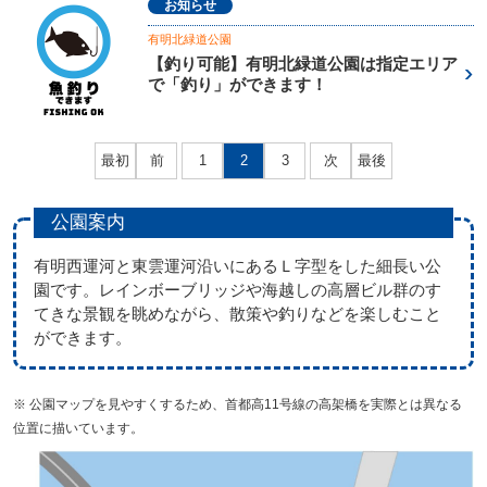
お知らせ
有明北緑道公園
【釣り可能】有明北緑道公園は指定エリア
で「釣り」ができます！
最初
前
1
2
3
次
最後
公園案内
有明西運河と東雲運河沿いにあるＬ字型をした細長い公
園です。レインボーブリッジや海越しの高層ビル群のす
てきな景観を眺めながら、散策や釣りなどを楽しむこと
ができます。
※ 公園マップを見やすくするため、首都高11号線の高架橋を実際とは異なる
位置に描いています。