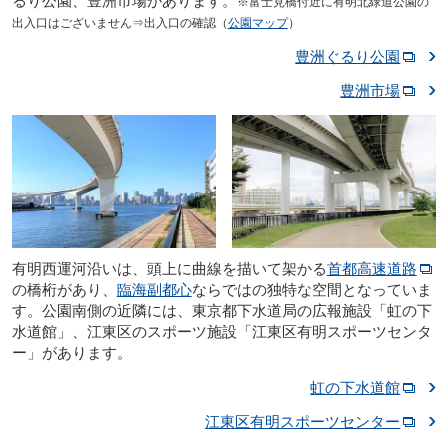
るり公園、豊洲市場があります。
※富士見橋付近に有明北緑道公園の
出入口はございません⇒出入口の確認（
公園マップ
）
豊洲ぐるり公園
豊洲市場
有明西運河沿いは、頭上に曲線を描いて架かる
首都高速道路
の橋桁があり、
臨海副都心
ならではの独特な空間となっていま
す。公園南側の近隣には、東京都下水道局の広報施設「虹の下
水道館」、江東区のスポーツ施設「江東区有明スポーツセンタ
ー」があります。
虹の下水道館
江東区有明スポーツセンター