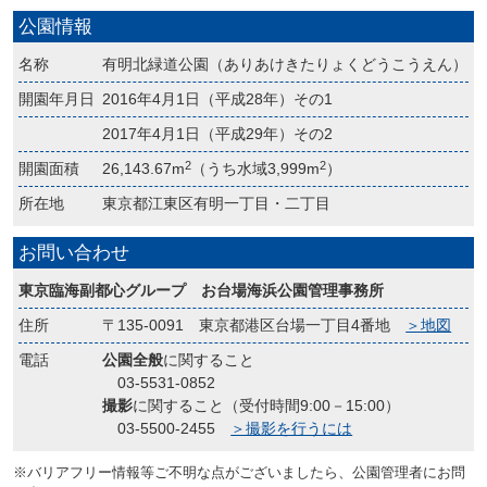
公園情報
名称
有明北緑道公園（ありあけきたりょくどうこうえん）
開園年月日
2016年4月1日（平成28年）その1
2017年4月1日（平成29年）その2
2
2
開園面積
26,143.67m
（うち水域3,999m
）
所在地
東京都江東区有明一丁目・二丁目
お問い合わせ
東京臨海副都心グループ お台場海浜公園管理事務所
住所
〒135-0091 東京都港区台場一丁目4番地
＞地図
電話
公園全般
に関すること
03-5531-0852
撮影
に関すること（受付時間9:00－15:00）
03-5500-2455
＞撮影を行うには
※バリアフリー情報等ご不明な点がございましたら、公園管理者にお問