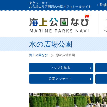
東京シーサイド
Engli
お台場エリア周辺の公園オフィシャルサイト
ト
ペ
水の広場公園
海上公園なび
水の広場公園
マップを見る
公園アンケート