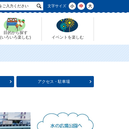
サ
小
中
大
文字サイズ
イ
ト
検
索
目的から探す
(いろいろ楽しむ)
イベントを楽しむ
アクセス・駐車場