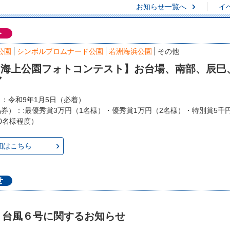
お知らせ一覧へ
イ
ト
公園
シンボルプロムナード公園
若洲海浜公園
その他
回 海上公園フォトコンテスト】お台場、南部、辰巳
ア
日：令和9年1月5日（必着）
品券）：:最優秀賞3万円（1名様）・優秀賞1万円（2名様）・特別賞5千
0名様程度）
細はこちら
せ
】台風６号に関するお知らせ