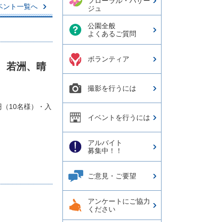
フローラル・パサー
再
ベント一覧へ
ジュ
生・
公園全般
停
よくあるご質問
止
ボ
タ
ボランティア
、若洲、晴
ン
撮影を行うには
円（10名様）・入
イベントを行うには
アルバイト
募集中！！
ご意見・ご要望
アンケートにご協力
ください