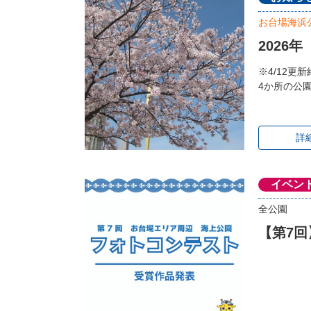
お台場海浜
2026
※4/12更
4か所の公
詳
イベン
全公園
【第7