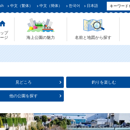
sh
中文（繁体）
中文（簡体）
한국어
日本語
ップ
ージ
海上公園の魅力
名前と地図から探す
見どころ
釣りを楽しむ
他の公園を探す