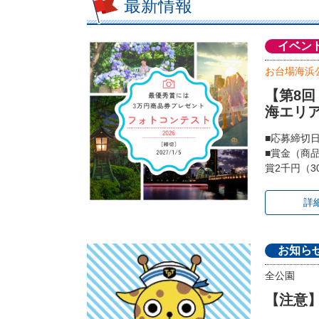
最新情報
イベン
お台場海浜
【第8
海エリ
■応募締切
■賞金（商
賞2千円（3
詳
お知ら
全公園
【注意