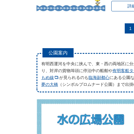
詳
1
公園案内
有明西運河を中央に挟んで、東・西の両地区に分
り、対岸の貨物埠頭に停泊中の船舶や
有明客船タ
もめ線
が見られるのも
臨海副都心
にある公園
夢の大橋
（シンボルプロムナード公園）まで出掛