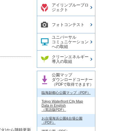
アイリンブループロ
ジェクト
フォトコンテスト
ユニバーサル
コミュニケーション
への取組
クリーンエネルギー
導入の取組
公園マップ
ダウンロードコーナー
（PDFで取得できます）
臨海副都心公園マップ（PDF）
Tokyo Waterfront City Map
Data in English
（英語版PDF）
お台場海浜公園&台場公園
（PDF）
日(火)から随時更新