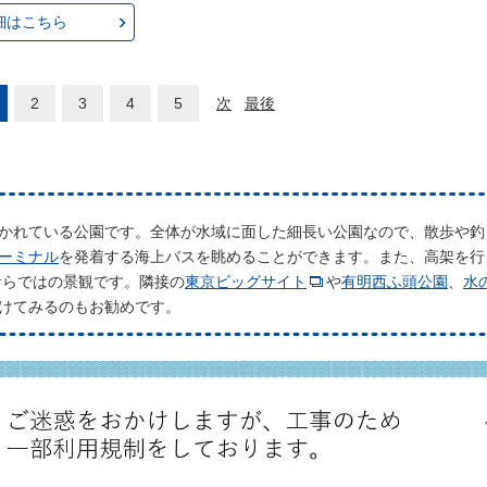
細はこちら
2
3
4
5
次
最後
かれている公園です。全体が水域に面した細長い公園なので、散歩や釣
ーミナル
を発着する海上バスを眺めることができます。また、高架を行
ならではの景観です。隣接の
東京ビッグサイト
や
有明西ふ頭公園
、
水
けてみるのもお勧めです。