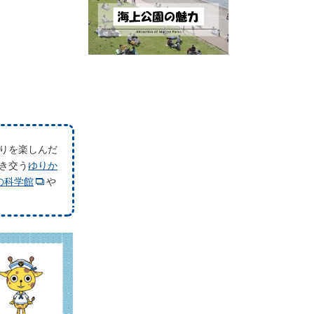
りを楽しんだ
き交う
ゆりか
の科学館
や