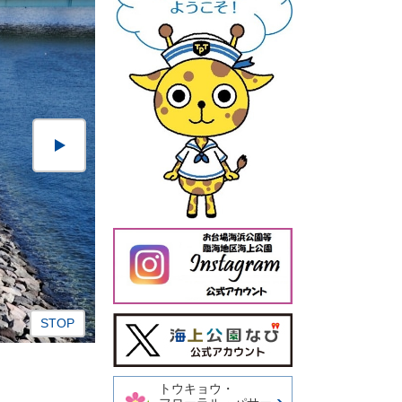
ス
今日の東京港埠頭㈱【公式
ラ
X】
イ
ダ
トウキョウ・
ー