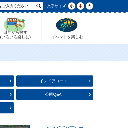
サ
小
中
大
文字サイズ
イ
ト
検
索
目的から探す
(いろいろ楽しむ)
イベントを楽しむ
インドアコート
公園Q&A