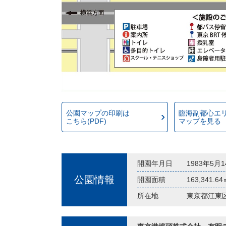
公園マップの印刷は
臨海副都心エ
こちら(PDF)
マップを見る
開園年月日
1983年5月
公園情報
開園面積
163,341.6
所在地
東京都江東区有