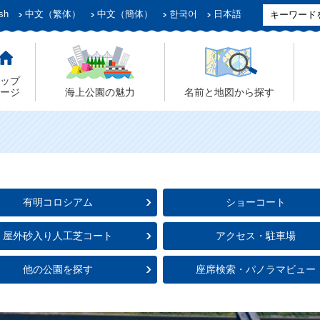
sh
中文（繁体）
中文（簡体）
한국어
日本語
ップ
ージ
海上公園の魅力
名前と地図から探す
有明コロシアム
ショーコート
屋外砂入り人工芝コート
アクセス・駐車場
他の公園を探す
座席検索・パノラマビュー