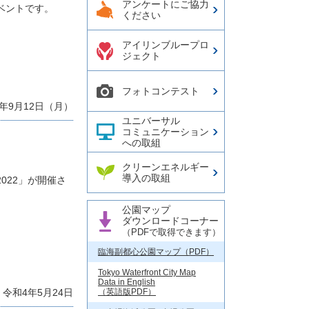
アンケートにご協力
ベントです。
ください
アイリンブループロ
ジェクト
フォトコンテスト
年9月12日（月）
ユニバーサル
コミュニケーション
への取組
クリーンエネルギー
導入の取組
022」が開催さ
公園マップ
ダウンロードコーナー
（PDFで取得できます）
臨海副都心公園マップ（PDF）
Tokyo Waterfront City Map
Data in English
令和4年5月24日
（英語版PDF）