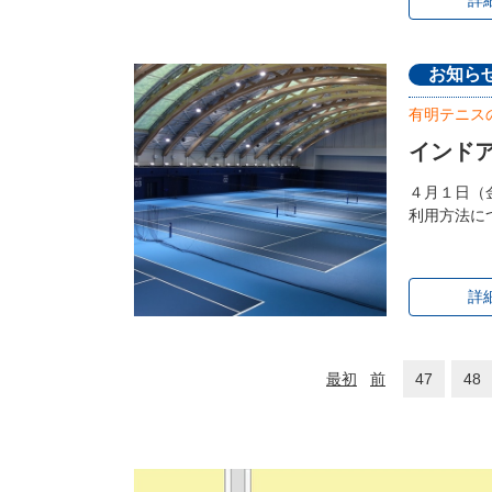
詳
お知ら
有明テニス
インド
４月１日（
利用方法に
詳
最初
前
47
48