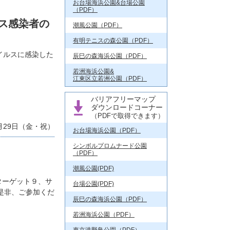
お台場海浜公園&台場公園
（PDF）
ス感染者の
潮風公園（PDF）
有明テニスの森公園（PDF）
イルスに感染した
辰巳の森海浜公園（PDF）
若洲海浜公園&
江東区立若洲公園（PDF）
バリアフリーマップ
ダウンロードコーナー
（PDFで取得できます）
月29日（金・祝）
お台場海浜公園（PDF）
シンボルプロムナード公園
（PDF）
潮風公園(PDF)
ターゲット９、サ
台場公園(PDF)
是非、ご参加くだ
辰巳の森海浜公園（PDF）
若洲海浜公園（PDF）