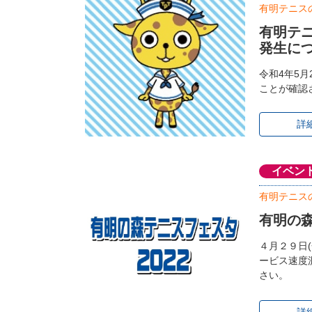
有明テニス
有明テ
発生に
令和4年5
ことが確認
詳
イベン
有明テニス
有明の森
４月２９日
ービス速度
さい。