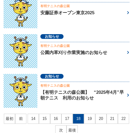
有明テニスの森公園
安藤証券オープン東京2025
お知らせ
有明テニスの森公園
公園内草刈り作業実施のお知らせ
お知らせ
有明テニスの森公園
【有明テニスの森公園】 “2025年4月”早
朝テニス 利用のお知らせ
最初
前
14
15
16
17
18
19
20
21
22
次
最後