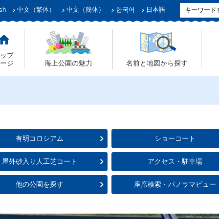
sh
中文（繁体）
中文（簡体）
한국어
日本語
ップ
ージ
海上公園の魅力
名前と地図から探す
有明コロシアム
ショーコート
屋外砂入り人工芝コート
アクセス・駐車場
他の公園を探す
座席検索・パノラマビュー