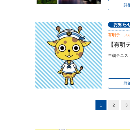
詳
お知ら
有明テニス
【有明テ
早朝テニス
詳
1
2
3