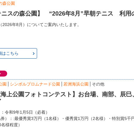
の森公園
ニスの森公園】 “2026年8月”早朝テニス 利
（2026年8月）についてご案内いたします。
細はこちら
ト
公園
シンボルプロムナード公園
若洲海浜公園
その他
回 海上公園フォトコンテスト】お台場、南部、辰巳
ア
日：令和9年1月5日（必着）
品券）：:最優秀賞3万円（1名様）・優秀賞1万円（2名様）・特別賞5千
0名様程度）