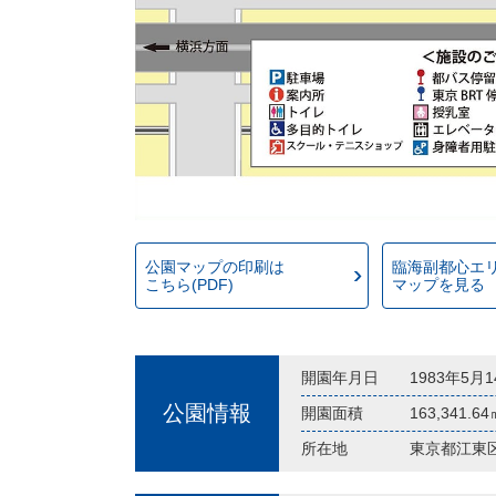
公園マップの印刷は
臨海副都心エ
こちら(PDF)
マップを見る
開園年月日
1983年5月
公園情報
開園面積
163,341.6
所在地
東京都江東区有