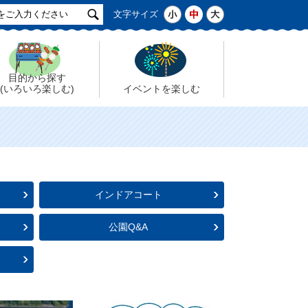
サ
小
中
大
文字サイズ
イ
ト
検
索
目的から探す
(いろいろ楽しむ)
イベントを楽しむ
インドアコート
公園Q&A