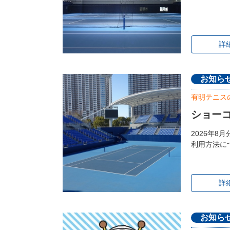
詳
お知ら
有明テニス
ショーコ
2026年
利用方法に
詳
お知ら