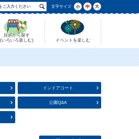
サ
小
中
大
文字サイズ
イ
ト
検
索
目的から探す
(いろいろ楽しむ)
イベントを楽しむ
インドアコート
公園Q&A