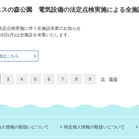
ニスの森公園 電気設備の法定点検実施による全施
法定点検実施に伴う全施設休業のお知らせ
16日(月)は全施設を休業いたします。
細はこちら
3
4
5
6
7
8
9
次
最後
個人情報の取扱いについて
特定個人情報の取扱いについて