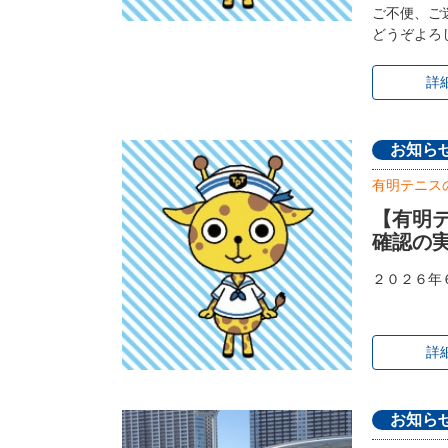
ご不便、ご
どうぞよろ
詳
お知ら
有明テニス
【有明
確認の実
２０２６年
詳
お知ら