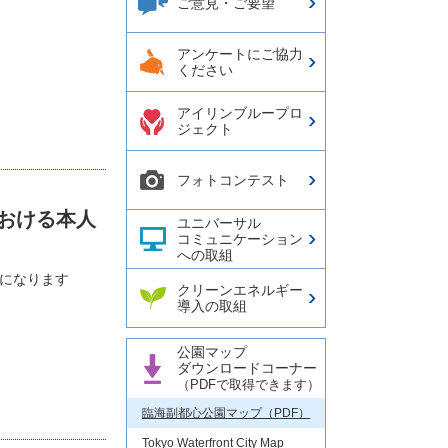
ご意見・ご要望
アンケートにご協力
ください
アイリンブループロ
ジェクト
フォトコンテスト
おける本人
ユニバーサル
コミュニケーション
への取組
要になります
クリーンエネルギー
導入の取組
公園マップ
ダウンロードコーナー
（PDFで取得できます）
臨海副都心公園マップ（PDF）
Tokyo Waterfront City Map