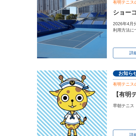
有明テニス
ショーコ
2026年
利用方法に
詳
お知ら
有明テニス
【有明テ
早朝テニス
詳