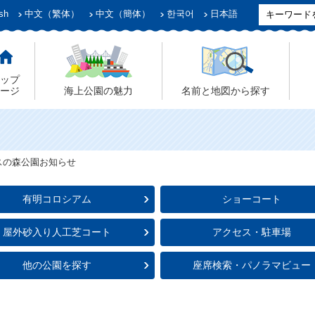
sh
中文（繁体）
中文（簡体）
한국어
日本語
ップ
ージ
海上公園の魅力
名前と地図から探す
スの森公園お知らせ
有明コロシアム
ショーコート
屋外砂入り人工芝コート
アクセス・駐車場
他の公園を探す
座席検索・パノラマビュー