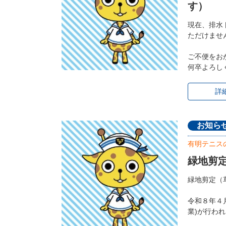
す）
現在、排水
ただけませ
ご不便をお
何卒よろし
詳
お知ら
有明テニス
緑地剪
緑地剪定（
令和８年４
業)が行わ