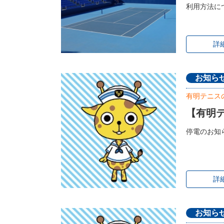
利用方法に
詳
お知ら
有明テニス
【有明
停電のお知
詳
お知ら