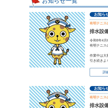
お知らせ一覧
お知ら
有明テニス
排水設
令和8年4
有明テニス
作業中は大
引き続きよ
詳
お知ら
有明テニス
排水設