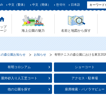
sh
中文（繁体）
中文（簡体）
한국어
日本語
ップ
ージ
海上公園の魅力
名前と地図から探す
スの森公園お知らせ
お知らせ
有明テニスの森公園における東京20
有明コロシアム
ショーコート
屋外砂入り人工芝コート
アクセス・駐車場
他の公園を探す
座席検索・パノラマビュー