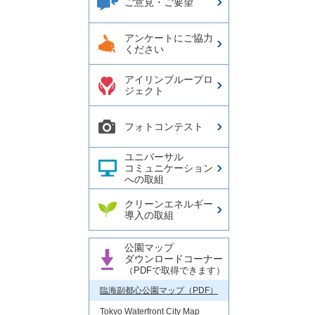
ご意見・ご要望
アンケートにご協力
ください
アイリンブループロ
ジェクト
フォトコンテスト
ユニバーサル
コミュニケーション
への取組
クリーンエネルギー
導入の取組
公園マップ
ダウンロードコーナー
（PDFで取得できます）
臨海副都心公園マップ（PDF）
Tokyo Waterfront City Map