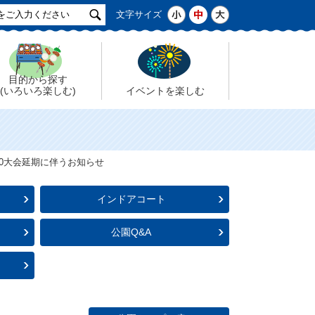
サ
小
中
大
文字サイズ
イ
ト
検
索
目的から探す
(いろいろ楽しむ)
イベントを楽しむ
20大会延期に伴うお知らせ
インドアコート
公園Q&A