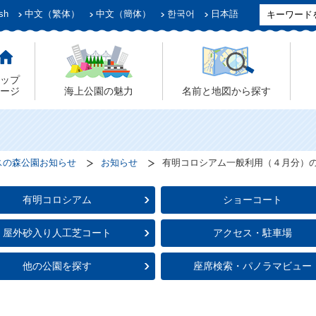
sh
中文（繁体）
中文（簡体）
한국어
日本語
ップ
ージ
海上公園の魅力
名前と地図から探す
スの森公園お知らせ
お知らせ
有明コロシアム一般利用（４月分）
有明コロシアム
ショーコート
屋外砂入り人工芝コート
アクセス・駐車場
他の公園を探す
座席検索・パノラマビュー