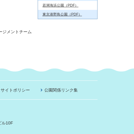
若洲海浜公園（PDF）
東京港野鳥公園（PDF）
ージメントチーム
サイトポリシー
公園関係リンク集
ル10F