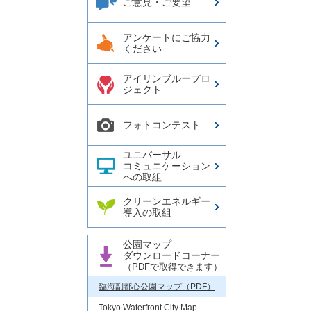
ご意見・ご要望
アンケートにご協力
ください
アイリンブループロ
ジェクト
フォトコンテスト
ユニバーサル
コミュニケーション
への取組
クリーンエネルギー
導入の取組
公園マップ
ダウンロードコーナー
（PDFで取得できます）
臨海副都心公園マップ（PDF）
Tokyo Waterfront City Map