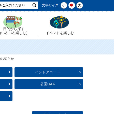
サ
小
中
大
文字サイズ
イ
ト
検
索
目的から探す
(いろいろ楽しむ)
イベントを楽しむ
のお知らせ
インドアコート
公園Q&A