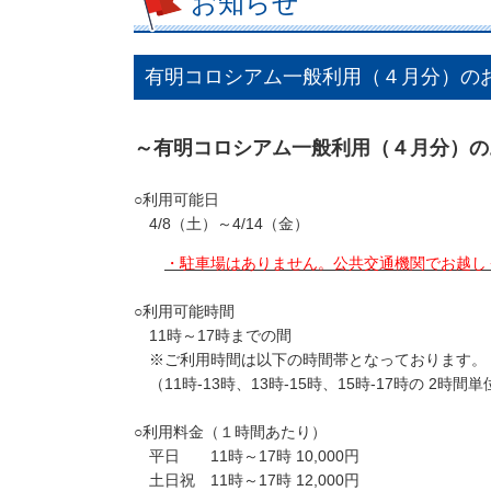
お知らせ
有明コロシアム一般利用（４月分）の
～有明コロシアム一般利用（４月分）の
○利用可能日
4
/8（土）
～4
/14（金）
・駐車場はありません。公共交通機関でお越し
○利用可能時間
11時
～
17時
までの間
※ご利用時間は以下の時間帯となっております。
（11時-13時、13時-15時、15時-17時の 2時間単
○利用料金（１時間あたり）
平日
11時
～17時 10,000円
土日祝
11時
～17時 12,000円