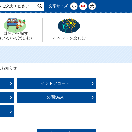
サ
小
中
大
文字サイズ
イ
ト
検
索
目的から探す
(いろいろ楽しむ)
イベントを楽しむ
のお知らせ
インドアコート
公園Q&A