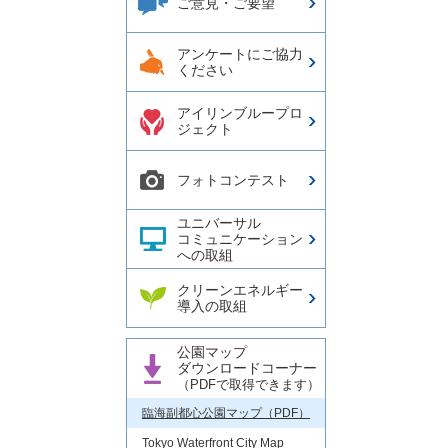
ご意見・ご要望
アンケートにご協力
ください
アイリンブループロ
ジェクト
フォトコンテスト
ユニバーサル
コミュニケーション
への取組
クリーンエネルギー
導入の取組
公園マップ
ダウンロードコーナー
（PDFで取得できます）
臨海副都心公園マップ（PDF）
Tokyo Waterfront City Map