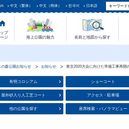
sh
中文（繁体）
中文（簡体）
한국어
日本語
ップ
ージ
海上公園の魅力
名前と地図から探す
スの森公園お知らせ
お知らせ
東京2020大会に向けた準備工事再開
有明コロシアム
ショーコート
屋外砂入り人工芝コート
アクセス・駐車場
他の公園を探す
座席検索・パノラマビュー