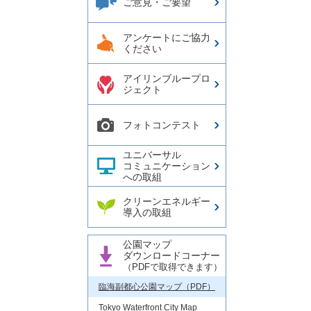
ご意見・ご要望
アンケートにご協力
ください
アイリンブループロ
ジェクト
フォトコンテスト
ユニバーサル
コミュニケーション
への取組
クリーンエネルギー
導入の取組
公園マップ
ダウンロードコーナー
（PDFで取得できます）
臨海副都心公園マップ（PDF）
Tokyo Waterfront City Map