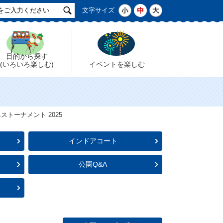
サ
小
中
大
文字サイズ
イ
ト
検
索
目的から探す
(いろいろ楽しむ)
イベントを楽しむ
ストーナメント 2025
インドアコート
公園Q&A