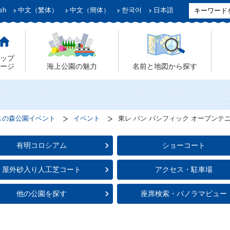
sh
中文（繁体）
中文（簡体）
한국어
日本語
ップ
ージ
海上公園の魅力
名前と地図から探す
スの森公園イベント
イベント
東レ パン パシフィック オープンテニ
有明コロシアム
ショーコート
屋外砂入り人工芝コート
アクセス・駐車場
他の公園を探す
座席検索・パノラマビュー