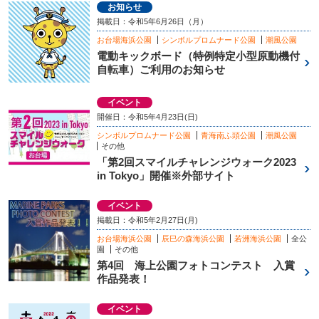
お知らせ
掲載日：令和5年6月26日（月）
お台場海浜公園
シンボルプロムナード公園
潮風公園
電動キックボード（特例特定小型原動機付
自転車）ご利用のお知らせ
イベント
開催日：令和5年4月23日(日)
シンボルプロムナード公園
青海南ふ頭公園
潮風公園
その他
「第2回スマイルチャレンジウォーク2023
in Tokyo」開催※外部サイト
イベント
掲載日：令和5年2月27日(月)
お台場海浜公園
辰巳の森海浜公園
若洲海浜公園
全公
園
その他
第4回 海上公園フォトコンテスト 入賞
作品発表！
イベント