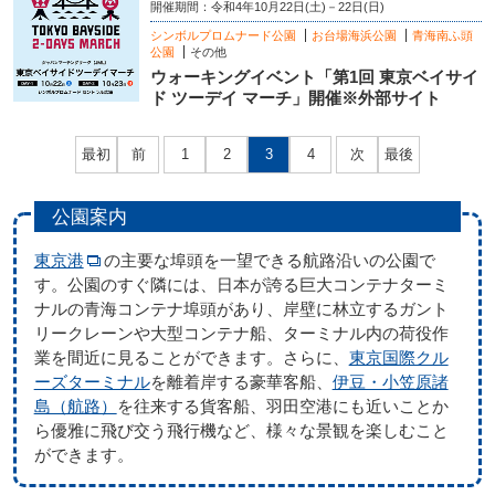
開催期間：令和4年10月22日(土)－22日(日)
シンボルプロムナード公園
お台場海浜公園
青海南ふ頭
公園
その他
ウォーキングイベント「第1回 東京ベイサイ
ド ツーデイ マーチ」開催※外部サイト
最初
前
1
2
3
4
次
最後
公園案内
東京港
の主要な埠頭を一望できる航路沿いの公園で
す。公園のすぐ隣には、日本が誇る巨大コンテナターミ
ナルの青海コンテナ埠頭があり、岸壁に林立するガント
リークレーンや大型コンテナ船、ターミナル内の荷役作
業を間近に見ることができます。さらに、
東京国際クル
ーズターミナル
を離着岸する豪華客船、
伊豆・小笠原諸
島（航路）
を往来する貨客船、羽田空港にも近いことか
ら優雅に飛び交う飛行機など、様々な景観を楽しむこと
ができます。