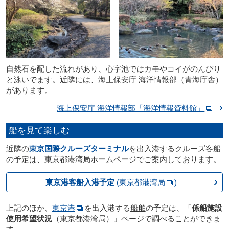
自然石を配した流れがあり、心字池ではカモやコイがのんびり
と泳いでます。近隣には、海上保安庁 海洋情報部（青海庁舎）
があります。
海上保安庁 海洋情報部「海洋情報資料館」
船を見て楽しむ
近隣の
東京国際クルーズターミナル
を出入港する
クルーズ客船
の予定
は、東京都港湾局ホームページでご案内しております。
東京港客船入港予定
(東京都港湾局
)
上記のほか、
東京港
を出入港する
船舶
の予定は、「
係船施設
使用希望状況
（東京都港湾局）」ページで調べることができま