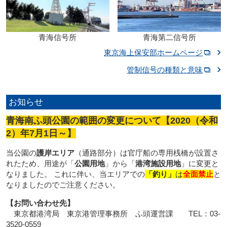
青海信号所
青海第二信号所
東京海上保安部ホームページ
管制信号の種類と意味
お知らせ
青海南ふ頭公園の範囲の変更について【2020（令和
2）年7月1日～】
当公園の
護岸エリア
（通路部分）は官庁船の専用桟橋が設置さ
れたため、用途が「
公園用地
」から「
港湾施設用地
」に変更と
なりました。 これに伴い、当エリアでの
「釣り」
は
全面禁止
と
なりましたのでご注意ください。
【お問い合わせ先】
東京都港湾局 東京港管理事務所 ふ頭運営課 TEL：03-
3520-0559