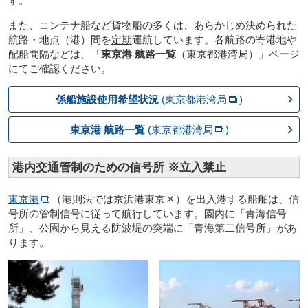
す。
また、コンテナ船など貨物船の多くは、あらかじめ決められた
航路・地点（港）間を
定期
運航しています。各航路の寄港地や
配船間隔などは、「
東京港 航路一覧
（東京都港湾局）」ページ
にてご確認ください。
係船施設使用希望状況
(東京都港湾局
)
東京港 航路一覧
(東京都港湾局
)
港内交通管制のための信号所 ※立入禁止
東京港
（港則法では京浜港東京区）を出入港する船舶は、信
号所の管制信号に従って航行しています。園内に「青海信号
所」、公園から見える防波堤の突端に「青海第二信号所」があ
ります。