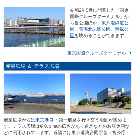
令和2年9月に開業した「東京
国際クルーズターミナル」か
ら当公園ほか、
東八潮緑道公
園
、
青海北ふ頭公園
、
潮風公
園
を眺めることができます。
東京国際クルーズターミナル
展望広場 ＆ テラス広場
展望広場からは
東京港
・第一航路を行き交う船舶が望めま
す。テラス広場は約0.１haの広さがあり遠足などのお昼休憩な
どに利用されています。近隣には東京港湾合同庁舎（官公庁・