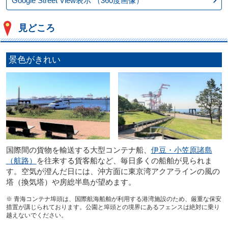
Google Street View表示
（360度画像）
見どころ
景色がきれい
国際間の貨物を輸送する大型コンテナ船、
伊豆・小笠原諸島
（航路）
を往来する貨客船など、毎日多くの船舶が見られま
す。空気が澄んだ日には、沖方面に東京湾アクアラインの風の
塔（換気塔）や房総半島が望めます。
※ 青海コンテナ埠頭は、国際航海船舶が利用する港湾施設のため、厳重な保安
措置が講じられております。公園と埠頭との境界にあるフェンスは絶対に乗り
越えないでください。