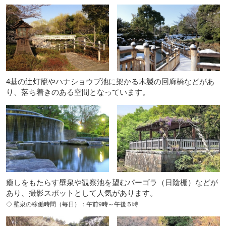
4基の辻灯籠やハナショウブ池に架かる木製の回廊橋などがあ
り、落ち着きのある空間となっています。
癒しをもたらす壁泉や観察池を望むパーゴラ（日陰棚）などが
あり、撮影スポットとして人気があります。
◇ 壁泉の稼働時間（毎日）：午前9時～午後５時