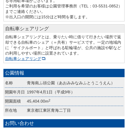
る専用駐車場がございます。
ご利用を希望のお客様は公園管理事務所（TEL：03-5531-0852）
までご連絡ください。
※出入口の開閉には15分ほど時間を要します。
自転車シェアリング
自転車シェアリングとは、乗りたい時に借りて行きたい場所で返
却できる自転車のシェア（＝共有）サービスです。一定の地域内
に「サイクルポート」と呼ばれる駐輪場が、公共の施設や駅など
の利用しやすい場所に設置されています。
自転車シェアリング
公園情報
名称
青海南ふ頭公園（あおみみなみふとうこうえん）
開園年月日
1997年4月1日（平成9年）
2
開園面積
45,404.00m
所在地
東京都江東区青海二丁目
お問い合わせ