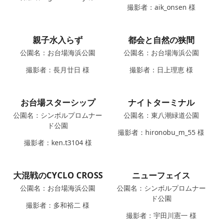
撮影者：aik_onsen 様
親子水入らず
都会と自然の狭間
公園名：お台場海浜公園
公園名：お台場海浜公園
撮影者：長月廿日 様
撮影者：日上理恵 様
お台場スターシップ
ナイトターミナル
公園名：シンボルプロムナー
公園名：東八潮緑道公園
ド公園
撮影者：hironobu_m_55 様
撮影者：ken.t3104 様
大混戦のCYCLO CROSS
ニューフェイス
公園名：お台場海浜公園
公園名：シンボルプロムナー
ド公園
撮影者：多和裕二 様
撮影者：宇田川憲一 様