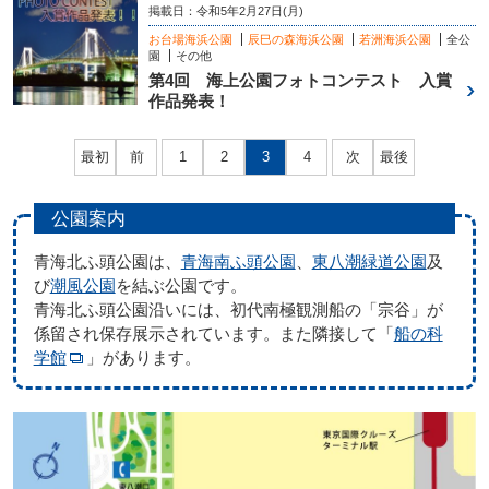
掲載日：令和5年2月27日(月)
お台場海浜公園
辰巳の森海浜公園
若洲海浜公園
全公
園
その他
第4回 海上公園フォトコンテスト 入賞
作品発表！
最初
前
1
2
3
4
次
最後
公園案内
青海北ふ頭公園は、
青海南ふ頭公園
、
東八潮緑道公園
及
び
潮風公園
を結ぶ公園です。
青海北ふ頭公園沿いには、初代南極観測船の「宗谷」が
係留され保存展示されています。また隣接して「
船の科
学館
」があります。