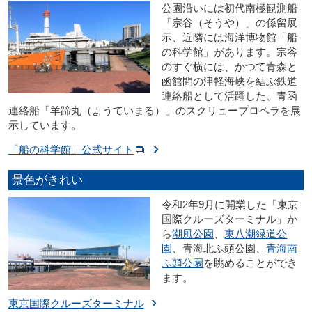
公園沿いには初代南極観測船
「宗谷（そうや）」の係留展
示、近隣には海洋博物館「船
の科学館」があります。宗谷
のすぐ横には、かつて青森と
函館間の津軽海峡を結ぶ鉄道
連絡船として活躍した、青函
連絡船「羊蹄丸（ようていまる）」のスクリュープロペラを展
示しています。
「船の科学館」公式サイト
景色がきれい
令和2年9月に開業した「東京
国際クルーズターミナル」か
ら
潮風公園
、
東八潮緑道公
園
、青海北ふ頭公園、
青海南
ふ頭公園
を眺めることができ
ます。
東京国際クルーズターミナル