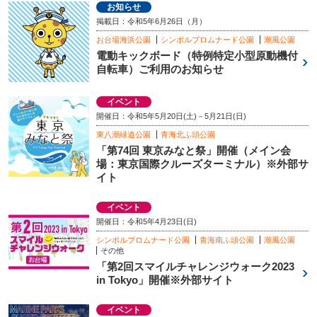
お知らせ
掲載日：令和5年6月26日（月）
お台場海浜公園
シンボルプロムナード公園
潮風公園
電動キックボード（特例特定小型原動機付
自転車）ご利用のお知らせ
イベント
開催日：令和5年5月20日(土)－5月21日(日)
東八潮緑道公園
青海北ふ頭公園
「第74回 東京みなと祭」開催（メイン会
場：東京国際クルーズターミナル）※外部サ
イト
イベント
開催日：令和5年4月23日(日)
シンボルプロムナード公園
青海南ふ頭公園
潮風公園
その他
「第2回スマイルチャレンジウォーク2023
in Tokyo」開催※外部サイト
イベント