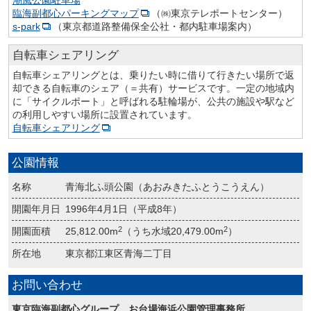
臨海副都心パーキングマップ
（㈱東京テレポートセンター）
s-park
（東京都道路整備保全公社・都内駐車場案内）
自転車シェアリング
自転車シェアリングとは、乗りたい時に借りて行きたい場所で返
却できる自転車のシェア（＝共有）サービスです。一定の地域内
に「サイクルポート」と呼ばれる駐輪場が、公共の施設や駅など
の利用しやすい場所に設置されています。
自転車シェアリング
公園情報
名称
青海北ふ頭公園（あおみきたふとうこうえん）
開園年月日
1996年4月1日（平成8年）
2
2
開園面積
25,812.00m
（うち水域20,479.00m
）
所在地
東京都江東区青海二丁目
お問い合わせ
東京臨海副都心グループ お台場海浜公園管理事務所