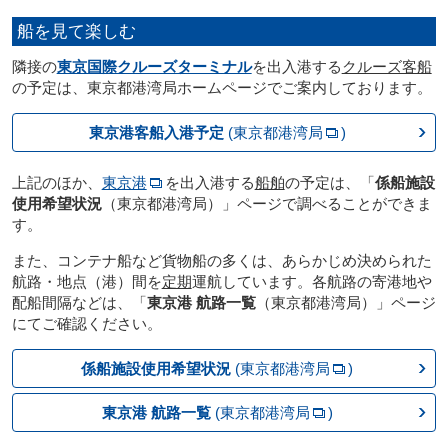
船を見て楽しむ
隣接の
東京国際クルーズターミナル
を出入港する
クルーズ客船
の予定は、東京都港湾局ホームページでご案内しております。
東京港客船入港予定
(東京都港湾局
)
上記のほか、
東京港
を出入港する
船舶
の予定は、「
係船施設
使用希望状況
（東京都港湾局）」ページで調べることができま
す。
また、コンテナ船など貨物船の多くは、あらかじめ決められた
航路・地点（港）間を
定期
運航しています。各航路の寄港地や
配船間隔などは、「
東京港 航路一覧
（東京都港湾局）」ページ
にてご確認ください。
係船施設使用希望状況
(東京都港湾局
)
東京港 航路一覧
(東京都港湾局
)