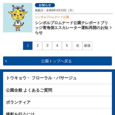
お知らせ
掲載日：令和8年4月13日（月）
シンボルプロムナード公園
シンボルプロムナード公園テレポートブリ
ッジ青海側エスカレーター運転再開のお知
らせ
1
2
3
4
5
次
最後
公園トップへ戻る
トウキョウ・
フローラル・パサージュ
公園全般
よくあるご質問
ボランティア
撮影を行うには