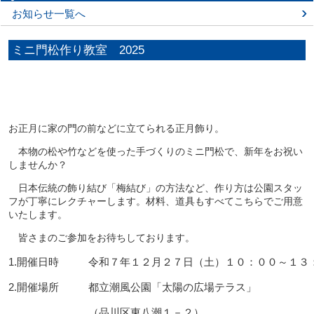
お知らせ一覧へ
ミニ門松作り教室 2025
お正月に家の門の前などに立てられる正月飾り。
本物の松や竹などを使った手づくりのミニ門松で、新年をお祝い
しませんか？
日本伝統の飾り結び「梅結び」の方法など、作り方は公園スタッ
フが丁寧にレクチャーします。材料、道具もすべてこちらでご用意
いたします。
皆さまのご参加をお待ちしております。
1.開催日時
令和７年１２月２７日（土）１０：００～１３
2.開催場所
都立潮風公園「太陽の広場テラス」
（品川区東八潮１－２）