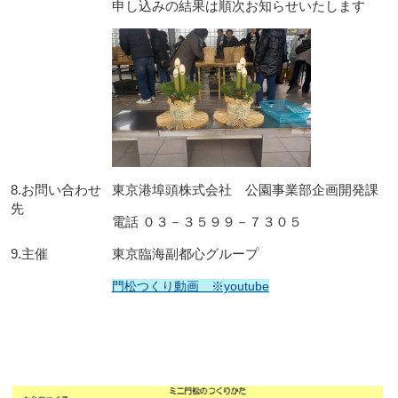
申し込みの結果は順次お知らせいたします
8.お問い合わせ
東京港埠頭株式会社 公園事業部企画開発課
先
電話 ０３－３５９９－７３０５
9.主催
東京臨海副都心グループ
門松つくり動画 ※youtube