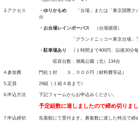
3.アクセス
・ゆりかもめ
「台場」または「東京国際ク
分
・お台場レインボーバス
（台場循環）
「グランドニッコー東京台場」
・駐車場あり
（１時間まで400円、以後30分毎
収容台数：潮風公園（北）134台
4.参加費
門松１対 ３，０００円（材料費等込）
5.定員
24組（１組４名まで）
6.申込方法
下記フォームからお申込みください。
予定組数に達しましたので締め切りま
7.申込締切
先着順にて受付ます。募集数に達した時点で締