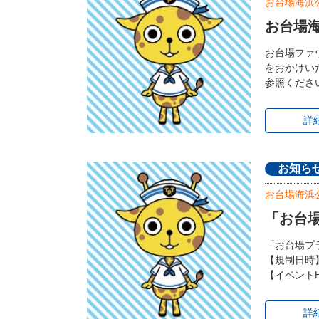
お台場海浜
お台場
お台場ファ
をおかけい
参照くださ
詳
お知ら
お台場海浜
「お台
「お台場プ
【規制日時】
【イベントHP】ht
詳