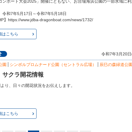
ゴンボート大会2025」開催にともない、お台場海浜公園の一部水域に
令和7年5月17日～令和7年5月18日
ttps://www.jdba-dragonboat.com/news/1732/
細はこちら
せ
令和7年3月20
公園
シンボルプロムナード公園（セントラル広場）
辰巳の森緑道公
年 サクラ開花情報
園より、日々の開花状況をお伝えします。
細はこちら