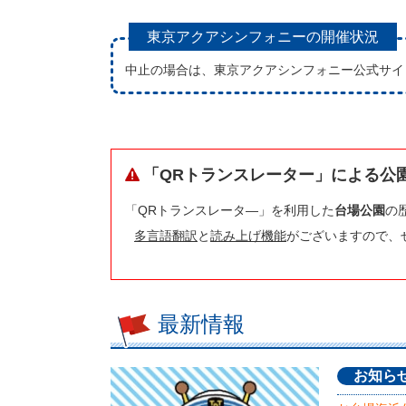
東京アクアシンフォニーの開催状況
中止の場合は、東京アクアシンフォニー公式サイ
「QRトランスレーター」による公
「QRトランスレータ―」を利用した
台場公園
の
多言語翻訳
と
読み上げ機能
がございますので、
最新情報
お知ら