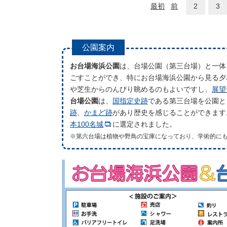
最初
前
2
3
公園案内
お台場海浜公園
は、台場公園（第三台場）と一体
ごすことができ、特にお台場海浜公園から見る夕
や芝生からのんびり眺めるのもよいですし、
展望
台場公園
は、
国指定史跡
である第三台場を公園と
跡
、
かまど跡
があり歴史を感じることができます
本100名城
に選定されました。
※第六台場は植物や野鳥の宝庫になっており、学術的に