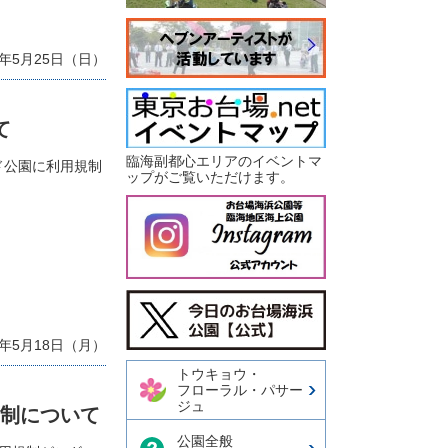
年5月25日（日）
て
臨海副都心エリアのイベントマ
ード公園に利用規制
ップがご覧いただけます。
今日のお台場海浜公園【公
式X】
年5月18日（月）
トウキョウ・
フローラル・パサー
ジュ
規制について
公園全般