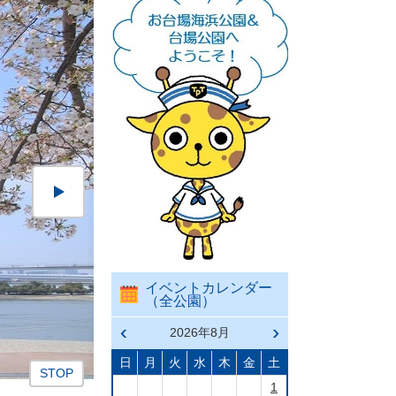
イベントカレンダー
（全公園）
前の
2026年8月
次の
月へ
月へ
戻る
進む
日
月
火
水
木
金
土
ス
ラ
1