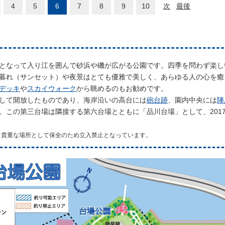
4
5
6
7
8
9
10
次
最後
となって入り江を囲んで砂浜や磯が広がる公園です。四季を問わず楽し
暮れ（サンセット）や夜景はとても優雅で美しく、あらゆる人の心を癒
デッキ
や
スカイウォーク
から眺めるのもお勧めです。
して開放したものであり、海岸沿いの高台には
砲台跡
、園内中央には
陣
。この第三台場は隣接する第六台場とともに「品川台場」として、2017
も貴重な場所として保全のため立入禁止となっています。