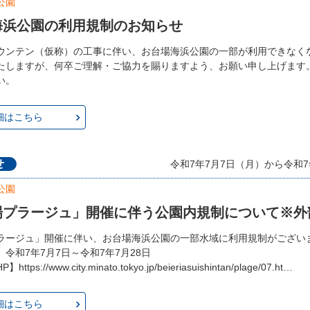
公園
海浜公園の利用規制のお知らせ
ウンテン（仮称）の工事に伴い、お台場海浜公園の一部が利用できなく
たしますが、何卒ご理解・ご協力を賜りますよう、お願い申し上げます
い。
細はこちら
せ
令和7年7月7日（月）から令和7
公園
場プラージュ」開催に伴う公園内規制について※外
ラージュ」開催に伴い、お台場海浜公園の一部水域に利用規制がござい
令和7年7月7日～令和7年7月28日
tps://www.city.minato.tokyo.jp/beieriasuishintan/plage/07.ht…
細はこちら