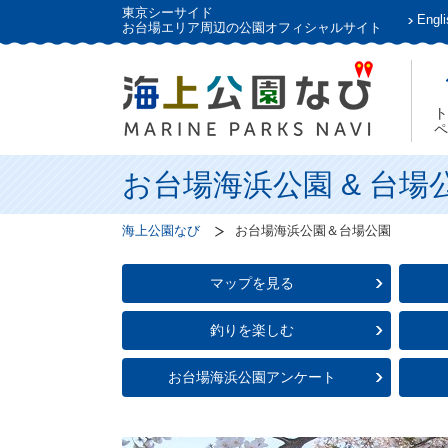
東京シーサイド
Engli
お台場エリア周辺の公園オフィシャルサイト
ト
ペ
お台場海浜公園 & 台場
海上公園なび
お台場海浜公園＆台場公園
マップを見る
釣りを楽しむ
お台場海浜公園アンケート