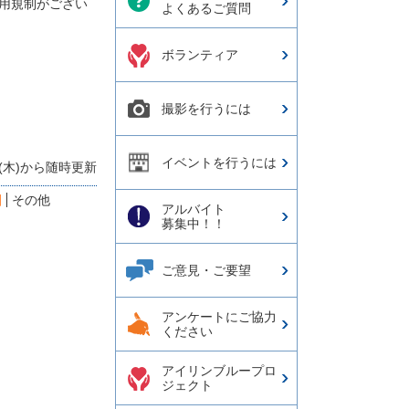
利用規制がござい
よくあるご質問
ボランティア
撮影を行うには
イベントを行うには
日(木)から随時更新
園
その他
アルバイト
募集中！！
ご意見・ご要望
アンケートにご協力
ください
アイリンブループロ
ジェクト