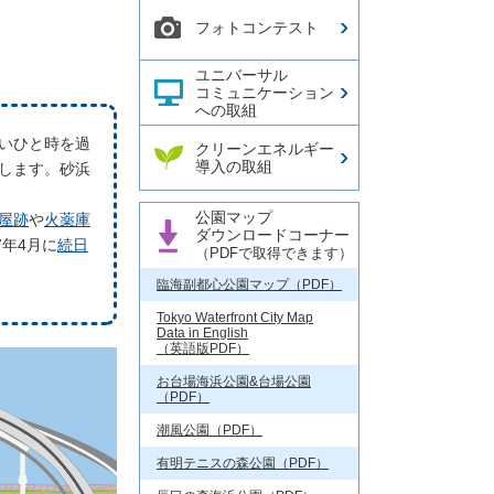
フォトコンテスト
ユニバーサル
コミュニケーション
への取組
いひと時を過
クリーンエネルギー
導入の取組
します。砂浜
公園マップ
屋跡
や
火薬庫
ダウンロードコーナー
年4月に
続日
（PDFで取得できます）
臨海副都心公園マップ（PDF）
Tokyo Waterfront City Map
Data in English
（英語版PDF）
お台場海浜公園&台場公園
（PDF）
潮風公園（PDF）
有明テニスの森公園（PDF）