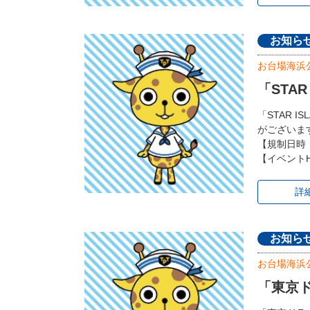
お知ら
お台場海浜
「STA
「STAR 
がございま
【規制日時
【イベントHP】ht
詳
お知ら
お台場海浜
「東京ド