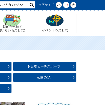
サ
小
中
大
文字サイズ
イ
ト
検
索
目的から探す
(いろいろ楽しむ)
イベントを楽しむ
お台場ビーチスポーツ
公園Q&A