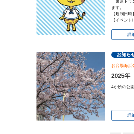
「東京ドラ
ます。
【規制日時】
【イベントHP】h
詳
お知ら
お台場海浜
2025
4か所の公
詳