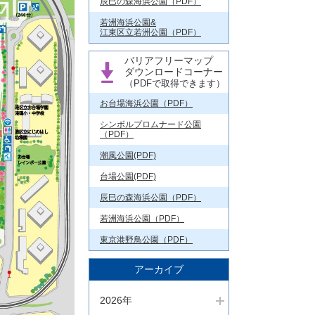
辰巳の森海浜公園（PDF）
若洲海浜公園&
江東区立若洲公園（PDF）
バリアフリーマップ
ダウンロードコーナー
（PDFで取得できます）
お台場海浜公園（PDF）
シンボルプロムナード公園
（PDF）
潮風公園(PDF)
台場公園(PDF)
辰巳の森海浜公園（PDF）
若洲海浜公園（PDF）
東京港野鳥公園（PDF）
アーカイブ
2026年