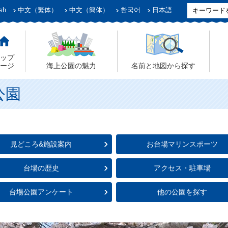
sh
中文（繁体）
中文（簡体）
한국어
日本語
ップ
ージ
海上公園の魅力
名前と地図から探す
公園
見どころ&施設案内
お台場マリンスポーツ
台場の歴史
アクセス・駐車場
台場公園アンケート
他の公園を探す