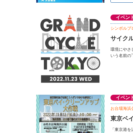
イベン
シンボルプ
サイクル
環境にやさし
いう名前の
イベン
お台場海浜
東京ベ
「東京港を