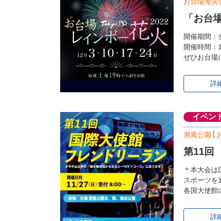
お台場海浜
「お台場
開催期間：全
開催時間：1
ぜひお台場
詳
イベン
潮風公園
第11回
＊本大会は
スポーツを
各国大使館
詳