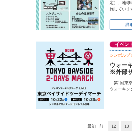
定）、地球
施していま
詳
イベン
シンボルプ
ウォーキ
※外部
「第1回東
ウォーキン
最初
前
12
13