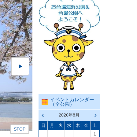
イベントカレンダー
（全公園）
前の
2026年8月
次の
月へ
月へ
戻る
進む
日
月
火
水
木
金
土
ス
ラ
1