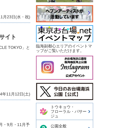
1月23日(水・祝)
部サイト
臨海副都心エリアのイベントマ
E TOKYO」と
ップがご覧いただけます。
今日のお台場海浜公園【公
式X】
年11月12日(土)
トウキョウ・
フローラル・パサー
ジュ
・9月・11月予
公園全般