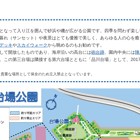
となって入り江を囲んで砂浜や磯が広がる公園です。四季を問わず楽し
暮れ（サンセット）や夜景はとても優雅で美しく、あらゆる人の心を癒
デッキ
や
スカイウォーク
から眺めるのもお勧めです。
して開放したものであり、海岸沿いの高台には
砲台跡
、園内中央には
陣
。この第三台場は隣接する第六台場とともに「品川台場」として、2017
も貴重な場所として保全のため立入禁止となっています。