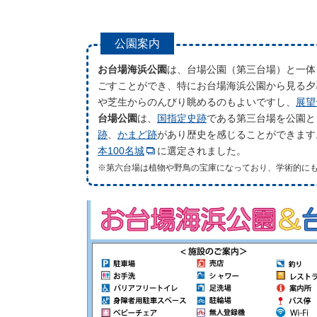
公園案内
お台場海浜公園
は、台場公園（第三台場）と一体
ごすことができ、特にお台場海浜公園から見る夕
や芝生からのんびり眺めるのもよいですし、
展望
台場公園
は、
国指定史跡
である第三台場を公園と
跡
、
かまど跡
があり歴史を感じることができます
本100名城
に選定されました。
※第六台場は植物や野鳥の宝庫になっており、学術的に