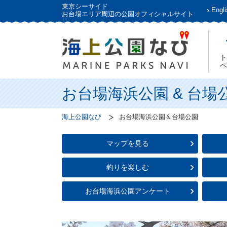
東京シーサイド
Engli
お台場エリア周辺の公園オフィシャルサイト
ト
ペ
お台場海浜公園 & 台場
海上公園なび
お台場海浜公園＆台場公園
マップを見る
釣りを楽しむ
お台場海浜公園アンケート