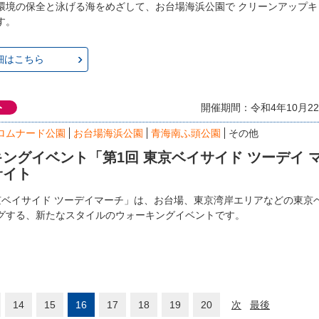
環境の保全と泳げる海をめざして、お台場海浜公園で クリーンアップキ
す。
細はこちら
ト
開催期間：令和4年10月22日
ロムナード公園
お台場海浜公園
青海南ふ頭公園
その他
ングイベント「第1回 東京ベイサイド ツーデイ 
サイト
京ベイサイド ツーデイマーチ」は、お台場、東京湾岸エリアなどの東京
グする、新たなスタイルのウォーキングイベントです。
14
15
16
17
18
19
20
次
最後