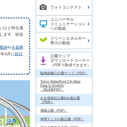
フォトコンテスト
ユニバーサル
コミュニケーション
いひと時を過
への取組
します。砂浜
クリーンエネルギー
導入の取組
屋跡
や
火薬庫
年4月に
続日
公園マップ
ダウンロードコーナー
（PDFで取得できます）
臨海副都心公園マップ（PDF）
Tokyo Waterfront City Map
Data in English
（英語版PDF）
お台場海浜公園&台場公園
（PDF）
潮風公園（PDF）
有明テニスの森公園（PDF）