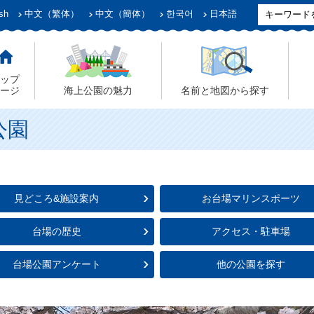
sh
中文（繁体）
中文（簡体）
한국어
日本語
ップ
ージ
海上公園の魅力
名前と地図から探す
公園
見どころ&施設案内
お台場マリンスポーツ
台場の歴史
アクセス・駐車場
台場公園アンケート
他の公園を探す