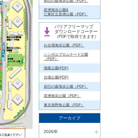
辰巳の森海浜公園（PDF）
若洲海浜公園&
江東区立若洲公園（PDF）
バリアフリーマップ
ダウンロードコーナー
（PDFで取得できます）
お台場海浜公園（PDF）
シンボルプロムナード公園
（PDF）
潮風公園(PDF)
台場公園(PDF)
辰巳の森海浜公園（PDF）
若洲海浜公園（PDF）
東京港野鳥公園（PDF）
アーカイブ
2026年