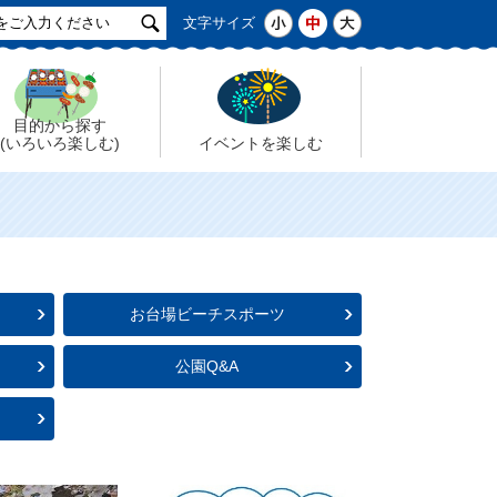
サ
小
中
大
文字サイズ
イ
ト
検
索
目的から探す
(いろいろ楽しむ)
イベントを楽しむ
お台場ビーチスポーツ
公園Q&A