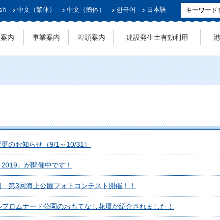
sh
中文（繁体）
中文（簡体）
한국어
日本語
社案内
事業案内
埠頭案内
建設発生土有効利用
のお知らせ（9/1～10/31）
2019」が開催中です！
辺 第3回海上公園フォトコンテスト開催！！
ルプロムナード公園のおもてなし花壇が紹介されました！