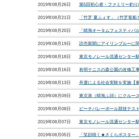
2019年08月26日
第5回初心者・ファミリー釣
2019年08月21日
「竹芝 夏ふぇす」（竹芝客船
2019年08月20日
「晴海オータムフェスティバル
2019年08月19日
読売新聞にアイリンブルーに
2019年08月18日
東京モノレール流通センター駅前花
2019年08月16日
有明テニスの森公園の改修工事
2019年08月13日
舟運による社会実験を実施【東
2019年08月09日
東京港（晴海ふ頭）にクルーズ
2019年08月08日
ビーチバレーボール競技テスト
2019年08月07日
東京モノレール流通センター駅前花
2019年08月05日
「笑顔咲く★さくらポスター