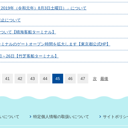
2019年（令和元年）8月3日土曜日）」について
禁止について
予約について【晴海客船ターミナル】
ミナルのゲートオープン時間を拡大します【東京都公式HP】
2日～26日【竹芝客船ターミナル】
41
42
43
44
45
46
47
次
最後
いについて
特定個人情報の取扱いについて
サイトポリシ