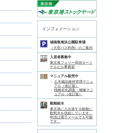
インフォメーション
城南島海浜公園駐車場
（大型バス利用）のご案内
入居者募集中
東京港フェリー埠頭ターミ
ナルビル事務室
マニュアル販売中
土木施設維持管理マニュ
アル（改訂版）
桟橋劣化調査・補修マニ
ュアル（改訂版）
船舶給水
東京港に入出港する船舶に
飲料水を供給しています。
申請は電子メールでも可能
です。