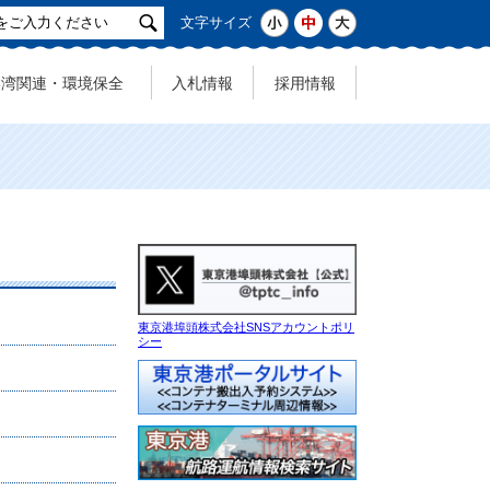
サ
小
中
大
文字サイズ
イ
ト
港湾関連・環境保全
入札情報
採用情報
検
索
東京港埠頭株式会社SNSアカウントポリ
シー