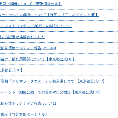
り教室の開催について【若洲海浜公園】
ターミナル）の開催について【竹芝エリアマネジメントHP】
・フォトコンテスト2019」の開催について
関する記事が掲載されました
壇ボランティア報告(vol.343)
後の一部利用再開について【東京都公式HP】
京都公式HP】
客船「アザマラ・クエスト」が初入港します!【東京都公式HP】
イベント（潮風公園）での暑さ対策の検証【東京都公式HP】
壇ボランティア報告(vol.341)
」展示【竹芝客船ターミナル】