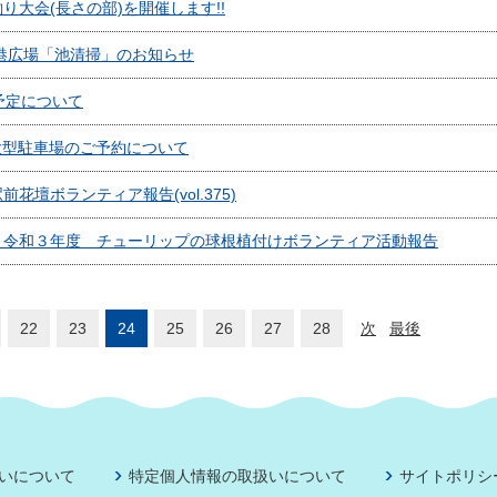
大会(長さの部)を開催します!!
港広場「池清掃」のお知らせ
予定について
 大型駐車場のご予約について
壇ボランティア報告(vol.375)
】令和３年度 チューリップの球根植付けボランティア活動報告
22
23
24
25
26
27
28
次
最後
いについて
特定個人情報の取扱いについて
サイトポリシ