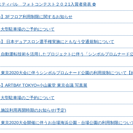
スティバル フォトコンテスト２０２1入賞者発表 ✿
】3Fフロア利用制限に関するお知らせ
６ 大型駐車場のご予約について
】 日本デュアスロン選手権実施にともなう交通規制について
】自動運転技術を活用したプロジェクトに伴う「シンボルプロムナード
東京2020大会に伴うシンボルプロムナード公園の利用規制について【
RTBAY TOKYO×小山薫堂 東京会議 写真展
９ 大型駐車場のご予約について
施設利用再開時期のお知らせ(予定)
東京2020大会開催に伴うお台場海浜公園・台場公園の利用制限につい