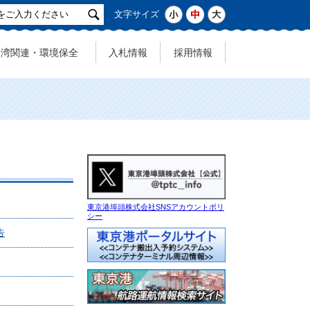
サ
小
中
大
文字サイズ
イ
ト
港湾関連・環境保全
入札情報
採用情報
検
索
東京港埠頭株式会社SNSアカウントポリ
シー
告