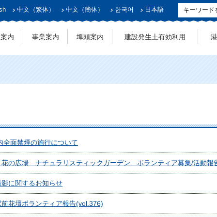
sh
中文（繁体）
中文（簡体）
한국어
日本語
社案内
事業案内
埠頭案内
建設発生土有効利用
内全面禁煙の施行について
】花の広場 ナチュラリスティックガーデン ボランティア募集/活動報
撮影に関するお知らせ
壇ボランティア報告(vol.376)