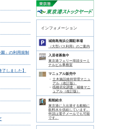
インフォメーション
城南島海浜公園駐車場
（大型バス利用）のご案内
公園」の利用規制
入居者募集中
東京港フェリー埠頭ターミ
ナルビル事務室
終了しました】
マニュアル販売中
土木施設維持管理マニュ
アル（改訂版）
桟橋劣化調査・補修マニ
ュアル（改訂版）
船舶給水
東京港に入出港する船舶に
飲料水を供給しています。
申請は電子メールでも可能
です。
て