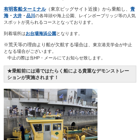
有明客船ターミナル
（東京ビッグサイト近接）から乗船し、
青
海
・
大井
・
品川
の各埠頭や海上公園、レインボーブリッジ等の人気
スポットが見られるコースとなっております。
到着場所は
お台場海浜公園
となります。
※荒天等の理由より船が欠航する場合は、
東京港見学会が中止
となる場合がございます。
中止の際は当HP・メールにてお知らせ致します。
★乗船前には港ではたらく船による貴重なデモンストレー
ションが実施されます！