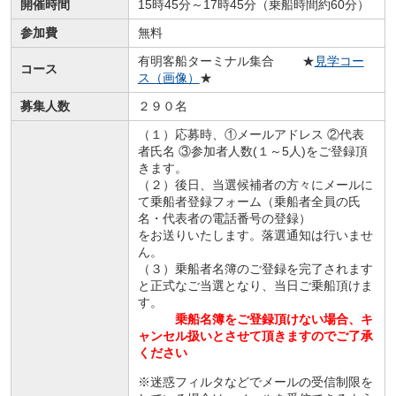
開催時間
15時45分～17時45分（乗船時間約60分）
参加費
無料
有明客船ターミナル集合 ★
見学コー
コース
ス（画像）
★
募集人数
２９０名
（１）応募時、①メールアドレス ②代表
者氏名 ③参加者人数(１～5人)をご登録頂
きます。
（２）後日、当選候補者の方々にメールに
て乗船者登録フォーム（乗船者全員の氏
名・代表者の電話番号の登録）
をお送りいたします。落選通知は行いませ
ん。
（３）乗船者名簿のご登録を完了されます
と正式なご当選となり、当日ご乗船頂けま
す。
乗船名簿をご登録頂けない場合、キ
ャンセル扱いとさせて頂きますのでご了承
ください
※
迷惑フィルタなどでメールの受信制限を