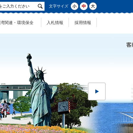
サ
小
中
大
文字サイズ
イ
ト
港湾関連・環境保全
入札情報
採用情報
検
索