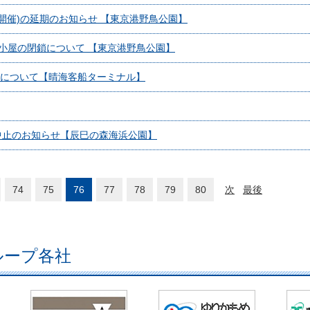
日開催)の延期のお知らせ 【東京港野鳥公園】
小屋の閉鎖について 【東京港野鳥公園】
ご予約について【晴海客船ターミナル】
中止のお知らせ【辰巳の森海浜公園】
74
75
76
77
78
79
80
次
最後
ループ各社