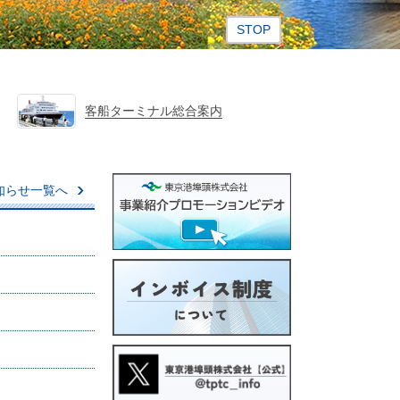
ス
ラ
イ
ダ
ー
客船ターミナル総合案内
再
生・
停
止
知らせ一覧へ
ボ
タ
ン