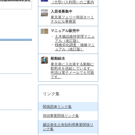
（大型バス利用）のご案内
入居者募集中
東京港フェリー埠頭ターミ
ナルビル事務室
マニュアル販売中
土木施設維持管理マニュ
アル（改訂版）
桟橋劣化調査・補修マニ
ュアル（改訂版）
船舶給水
東京港に入出港する船舶に
飲料水を供給しています。
申請は電子メールでも可能
です。
リンク集
関係団体リンク集
埠頭事業関係リンク集
建設発生土有効利用事業関係リ
ンク集
、