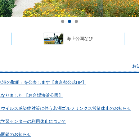
海上公園なび
お
東京港の取組」を公表します【東京都公式HP】
なりました 【お台場海浜公園】
ナウイルス感染症対策に伴う若洲ゴルフリンクス営業休止のお知らせ
然学習センターの利用休止について
の閉鎖のお知らせ