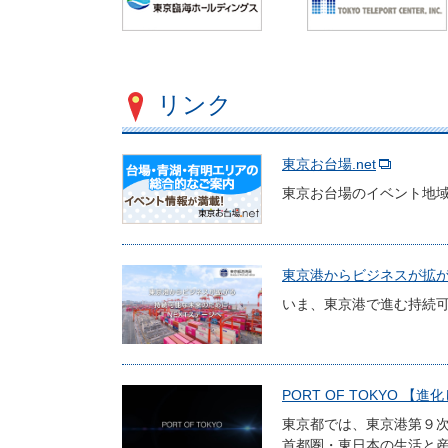
リンク
東京お台場.net
東京お台場のイベント地
東京港からビジネスが拡がる
いま、東京港で進む持続
PORT OF TOKYO 【
東京都では、東京港第９
首都圏・東日本の生活と